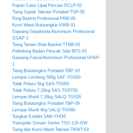
Papan Catur Lipat Percasi PCLP-52
Tiang Sepak Takraw Portabel TSP-05
Ring Basket Profesional PRB-05
Kursi Wasit Bulutangkis KWB-01
Gawang Sepakbola Aluminium Profesional
GSAP-1
Tiang Tanam Bola Basket TTBB-02
Pelindung Badan Pencak Silat BPS-03
Gawang Futsal Aluminium Profesional GFAP-
1
Tiang Bulutangkis Portabel TBP-10
Lempar Lembing 500g SAF-YG500
Tolak Peluru 5kg SAS-TG050
Tolak Peluru 7.26kg SAS-TG0726
Lempar Martil 7.26kg SALQ-TG026
Tiang Bulutangkis Portabel TBP-09
Lempar Martil 4kg SALQ-TG040
Tongkat Estafet SAB-YHD8
Trampolin Senam Senior TSS-125-GW
Tiang dan Kursi Wasit Takraw TKWT-03