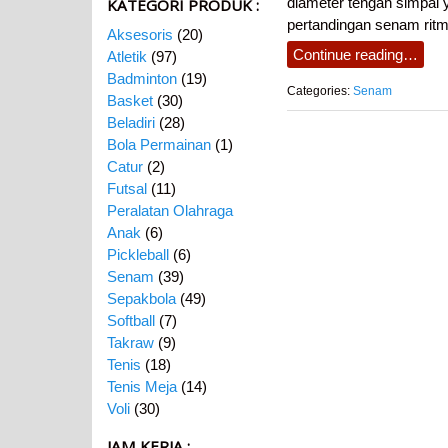
diameter tengah simpai y
KATEGORI PRODUK :
pertandingan senam rit
Aksesoris
(20)
Continue reading…
Atletik
(97)
Badminton
(19)
Categories:
Senam
Basket
(30)
Beladiri
(28)
Bola Permainan
(1)
Catur
(2)
Futsal
(11)
Peralatan Olahraga
Anak
(6)
Pickleball
(6)
Senam
(39)
Sepakbola
(49)
Softball
(7)
Takraw
(9)
Tenis
(18)
Tenis Meja
(14)
Voli
(30)
JAM KERJA :