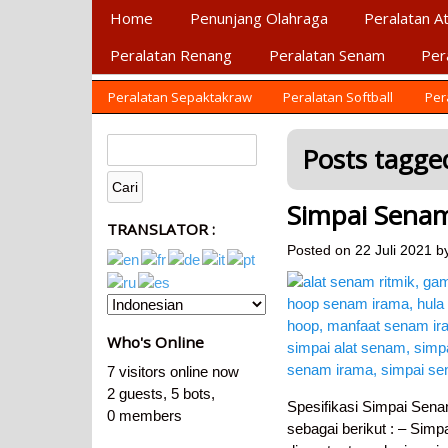
Primary Menu
Home
Penunjang Olahraga
Peralatan At
Peralatan Renang
Peralatan Senam
Per
Secondary Menu
AGEN ALAT OLAHRAG
Menyediakan Alat Olahraga Terlengkap di
Peralatan Sepaktakraw
Peralatan Softball
Per
Posts tagged
Simpai Sena
TRANSLATOR :
Posted on
22 Juli 2021
b
Who's Online
7 visitors online now
2 guests,
5 bots,
Spesifikasi Simpai Se
0 members
sebagai berikut : – Simp