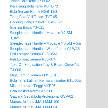
Jaring Bola Tenis TSN-02
Keranjang Bola Tenis KBTL-72
Bola Senam Ritmik RGB-19G
Tiang Bola Voli Tanam TVT-05
Padding Tiang Basket TTBB-02P
Starting Block YJ-021
Steeplechase Hurdle – Movable YJ-SM –
3,94m
Steeplechase Hurdle – Movable YJ-SM – 5m
Steeplechase Hurdle – Water Jump YJ-WJB
Peti Lompat Senam PLS-05M
Peti Lompat Senam PLS-07N
Take-Off Foundation Tray & Board Cover YJ-
TJ-006
Meja Jamur Senam MJSL-01
Bola Tenis Latihan Kemasan Ember BTL-02E
Mistar Lompat Tinggi MLT-05
Bola Basket Karet GR-7X1
Gawang Sepakbola Profesional GSP-02
Matras Ju Jitsu JJAU MJJ-100
Matras Ju Jitsu JJAU MJJ-64