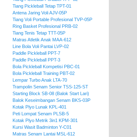
Tiang Pickleball Tetap TPT-01
Antena Jaring Voli AJV-05P
Tiang Voli Portable Profesional TVP-05P
Ring Basket Profesional PRB-02
Tiang Tenis Tetap TTT-05P
Matras Atletik Anak MAA-612
Line Bola Voli Pantai LVP-02
Paddle Pickleball PPT-7
Paddle Pickleball PPT-3
Bola Pickleball Kompetisi PBC-01
Bola Pickleball Training PBT-02
Lempar Turbo Anak LTA-70
Trampolin Senam Senior TSS-125-ST
Starting Block SB-08 (Balok Start Lari)
Balok Keseimbangan Senam BKS-03P
Kotak Plyo Lunak KPL-401
Peti Lompat Senam PLSB-5
Kotak Plyo Metrik 3in1 KPM-301
Kursi Wasit Badminton Y-C01
Matras Senam Lantai MSL-612