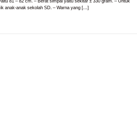
aitu 81 – 82 cm. – Berat simpai yaitu sekitar ± 330 gram. – Untuk
mik anak-anak sekolah SD. – Warna yang […]