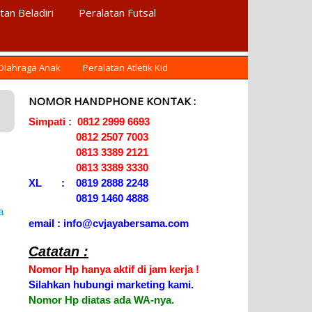
tan Beladiri
Peralatan Futsal
 Olahraga Anak
Peralatan Atletik Kid
NOMOR HANDPHONE KONTAK :
Simpati : 0812 2999 6693
0812 2507 7003
0813 3389 2121
0813 3389 3330
XL : 0819 2888 2248
0819 1460 4888
email : info@cvjayabersama.com
Catatan :
Nomor Hp hanya aktif di jam kerja !
Silahkan hubungi marketing kami.
Nomor Hp diatas ada WA-nya.