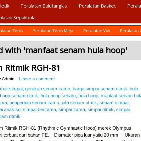
letik
Peralatan Bulutangkis
Peralatan Basket
Perala
alatan Sepakbola
A
 Indonesia
alatan Tenis
Peralatan Tenis Meja
Peralatan Voli
Peralatan
 with '
manfaat senam hula hoop
'
m Ritmik RGH-81
y
Admin
Leave a comment
nam Ritmik RGH-81 (Rhythmic Gymnastic Hoop) merek Olympus
ai terbuat dari bahan PE. – Diamater pipa luar yaitu 20 mm. – Ukuran