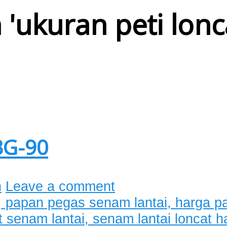
 '
ukuran peti lon
BG-90
n
Leave a comment