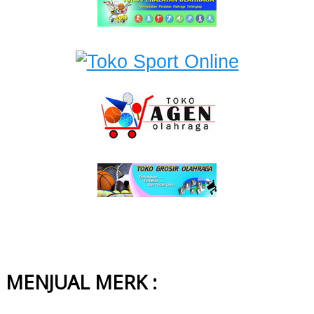
MENJUAL MERK :