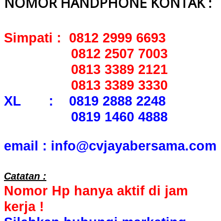
NOMOR HANDPHONE KONTAK :
Simpati : 0812 2999 6693
0812 2507 7003
0813 3389 2121
0813 3389 3330
XL : 0819 2888 2248
0819 1460 4888
email : info@cvjayabersama.com
Catatan :
Nomor Hp hanya aktif di jam
kerja !