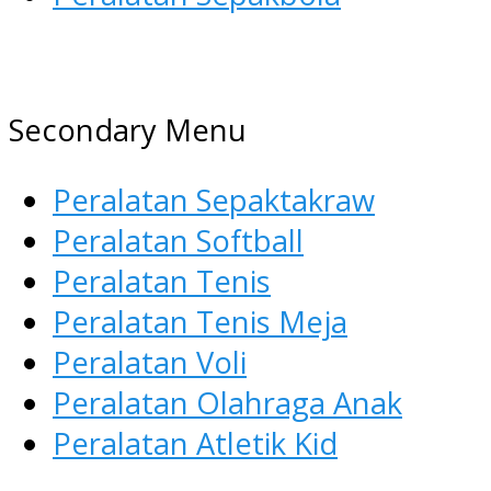
AGEN ALAT OLAHRAGA
Menyediakan Alat Olahraga
Secondary Menu
Terlengkap di Indonesia
Peralatan Sepaktakraw
Peralatan Softball
Peralatan Tenis
Peralatan Tenis Meja
Peralatan Voli
Peralatan Olahraga Anak
Peralatan Atletik Kid