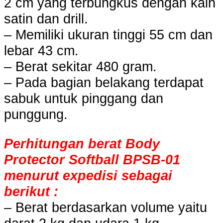
2 cm yang terbungkus dengan kain
satin dan drill.
– Memiliki ukuran tinggi 55 cm dan
lebar 43 cm.
– Berat sekitar 480 gram.
– Pada bagian belakang terdapat
sabuk untuk pinggang dan
punggung.
Perhitungan berat Body
Protector Softball BPSB-01
menurut expedisi sebagai
berikut :
– Berat berdasarkan volume yaitu