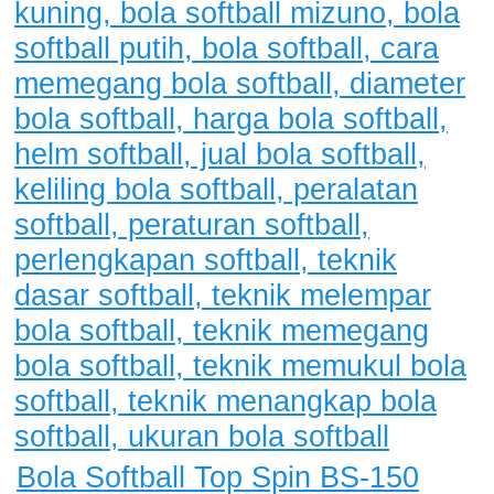
Bola Softball Top Spin BS-150