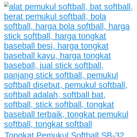
Tongkat Pemukul Softball SB-32