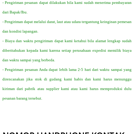
- Pengiriman pesanan dapat dilakukan bila kami sudah menerima pembayaran
dari Bapak/Ibu.
- Pengiriman dapat melalui darat, laut atau udara tergantung keinginan pemesan
dan kondisi lapangan.
- Biaya dan waktu pengiriman dapat kami ketahui bila alamat lengkap sudah
diberitahukan kepada kami karena setiap perusahaan expedisi memilik biaya
dan waktu sampai yang berbeda.
- Pengiriman pesanan Anda dapat lebih lama 2-5 hari dari waktu sampai yang
direncanakan jika stok di gudang kami habis dan kami harus menunggu
kiriman dari pabrik atau supplier kami atau kami harus memproduksi dulu
pesanan barang tersebut.