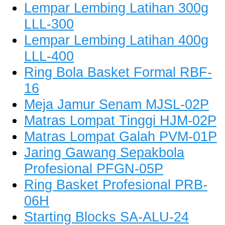
Lempar Lembing Latihan 300g
LLL-300
Lempar Lembing Latihan 400g
LLL-400
Ring Bola Basket Formal RBF-
16
Meja Jamur Senam MJSL-02P
Matras Lompat Tinggi HJM-02P
Matras Lompat Galah PVM-01P
Jaring Gawang Sepakbola
Profesional PFGN-05P
Ring Basket Profesional PRB-
06H
Starting Blocks SA-ALU-24