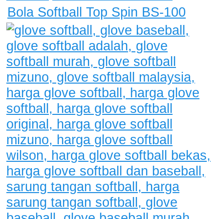
Bola Softball Top Spin BS-100