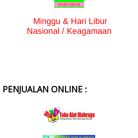
HARI LIBUR
Minggu & Hari Libur
Nasional / Keagamaan
PENJUALAN ONLINE :