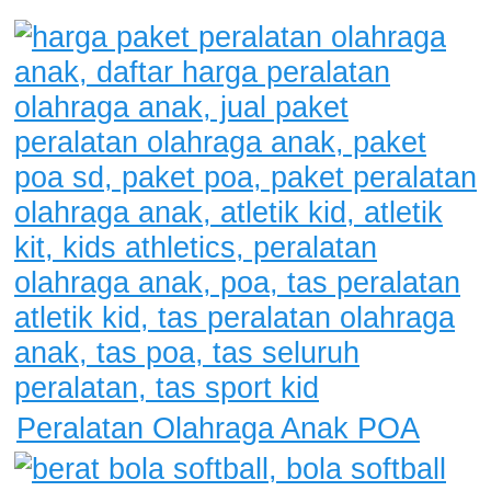
Peralatan Olahraga Anak POA