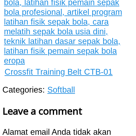
Crossfit Training Belt CTB-01
Categories:
Softball
Leave a comment
Alamat email Anda tidak akan