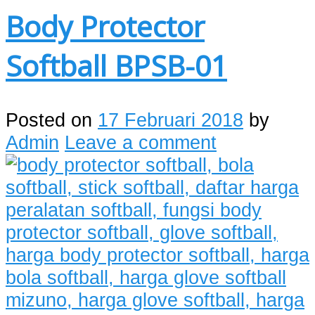
Body Protector
Softball BPSB-01
Posted on
17 Februari 2018
by
Admin
Leave a comment