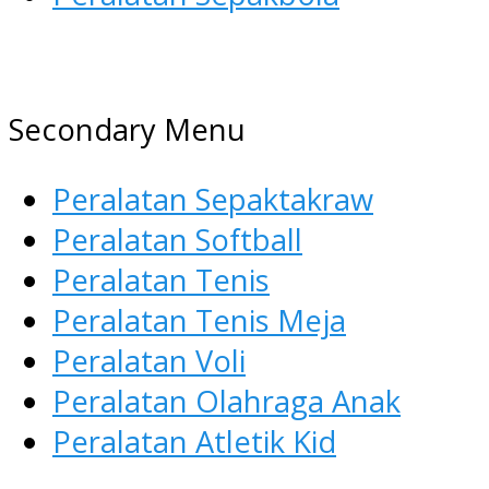
AGEN ALAT OLAHRAGA
Menyediakan Alat Olahraga
Secondary Menu
Terlengkap di Indonesia
Peralatan Sepaktakraw
Peralatan Softball
Peralatan Tenis
Peralatan Tenis Meja
Peralatan Voli
Peralatan Olahraga Anak
Peralatan Atletik Kid