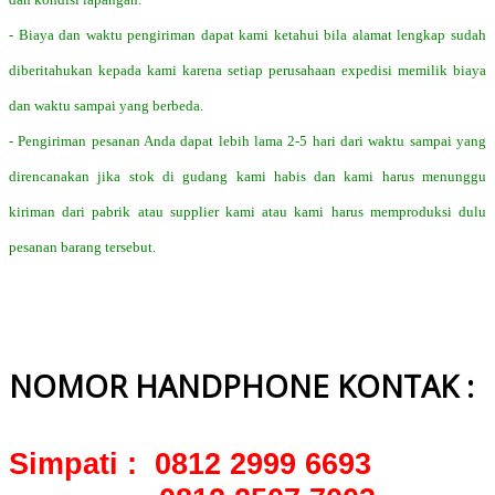
- Biaya dan waktu pengiriman dapat kami ketahui bila alamat lengkap sudah
diberitahukan kepada kami karena setiap perusahaan expedisi memilik biaya
dan waktu sampai yang berbeda.
- Pengiriman pesanan Anda dapat lebih lama 2-5 hari dari waktu sampai yang
direncanakan jika stok di gudang kami habis dan kami harus menunggu
kiriman dari pabrik atau supplier kami atau kami harus memproduksi dulu
pesanan barang tersebut.
NOMOR HANDPHONE KONTAK :
Simpati : 0812 2999 6693