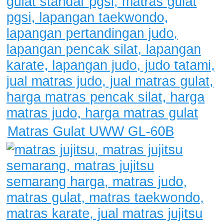
Matras Gulat UWW GL-60B