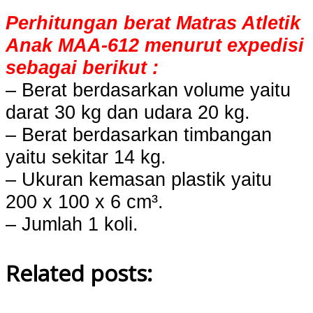
Perhitungan berat Matras Atletik
Anak MAA-612 menurut expedisi
sebagai berikut :
– Berat berdasarkan volume yaitu
darat 30 kg dan udara 20 kg.
– Berat berdasarkan timbangan
yaitu sekitar 14 kg.
– Ukuran kemasan plastik yaitu
200 x 100 x 6 cm³.
– Jumlah 1 koli.
Related posts: