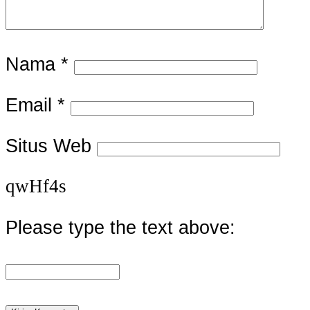
Nama
*
Email
*
Situs Web
qwHf4s
Please type the text above: