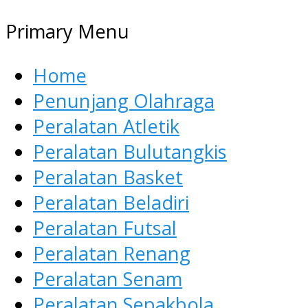
Primary Menu
Home
Penunjang Olahraga
Peralatan Atletik
Peralatan Bulutangkis
Peralatan Basket
Peralatan Beladiri
Peralatan Futsal
Peralatan Renang
Peralatan Senam
Peralatan Sepakbola