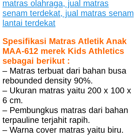
Spesifikasi Matras Atletik Anak
MAA-612 merek Kids Athletics
sebagai berikut :
– Matras terbuat dari bahan busa
rebounded density 90%.
– Ukuran matras yaitu 200 x 100 x
6 cm.
– Pembungkus matras dari bahan
terpauline terjahit rapih.
– Warna cover matras yaitu biru.