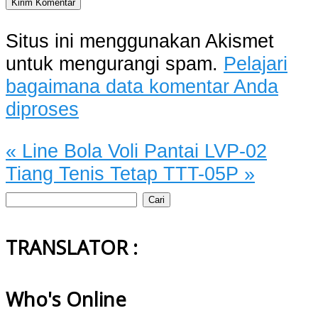
Situs ini menggunakan Akismet
untuk mengurangi spam.
Pelajari
bagaimana data komentar Anda
diproses
«
Line Bola Voli Pantai LVP-02
Tiang Tenis Tetap TTT-05P
»
Cari
untuk:
TRANSLATOR :
Who's Online