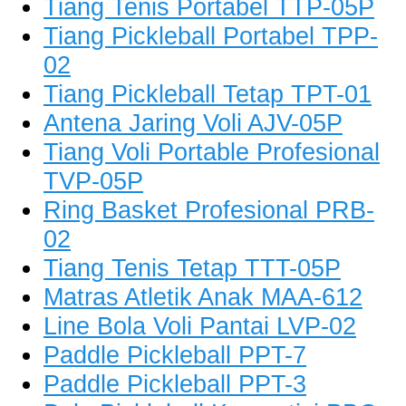
Tiang Tenis Portabel TTP-05P
Tiang Pickleball Portabel TPP-
02
Tiang Pickleball Tetap TPT-01
Antena Jaring Voli AJV-05P
Tiang Voli Portable Profesional
TVP-05P
Ring Basket Profesional PRB-
02
Tiang Tenis Tetap TTT-05P
Matras Atletik Anak MAA-612
Line Bola Voli Pantai LVP-02
Paddle Pickleball PPT-7
Paddle Pickleball PPT-3