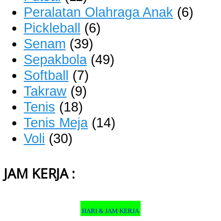
Peralatan Olahraga Anak
(6)
Pickleball
(6)
Senam
(39)
Sepakbola
(49)
Softball
(7)
Takraw
(9)
Tenis
(18)
Tenis Meja
(14)
Voli
(30)
JAM KERJA :
HARI & JAM KERJA