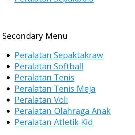
AGEN ALAT OLAHRAGA
Menyediakan Alat Olahraga
Secondary Menu
Terlengkap di Indonesia
Peralatan Sepaktakraw
Peralatan Softball
Peralatan Tenis
Peralatan Tenis Meja
Peralatan Voli
Peralatan Olahraga Anak
Peralatan Atletik Kid