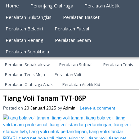
Primary Menu
Home
Penunjang Olahraga
Peralatan Atletik
Peralatan Bulutangkis
Peralatan Basket
Peralatan Beladiri
Peralatan Futsal
Peralatan Renang
Peralatan Senam
Peralatan Sepakbola
Secondary Menu
AGEN ALAT OLAHRAGA
Menyediakan Alat Olahraga Terlengkap di Indonesia
Peralatan Sepaktakraw
Peralatan Softball
Peralatan Tenis
Peralatan Tenis Meja
Peralatan Voli
Peralatan Olahraga Anak
Peralatan Atletik Kid
Tiang Voli Tanam TVT-06P
Posted on
20 Januari 2025
by
Admin
Leave a comment