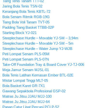
Tiang Tenis Tanam TTT-02
Jaring Bola Tenis TSN-02
Keranjang Bola Tenis KBTL-72
Bola Senam Ritmik RGB-19G
Tiang Bola Voli Tanam TVT-05
Padding Tiang Basket TTBB-02P
Starting Block YJ-021
Steeplechase Hurdle – Movable YJ-SM – 3,94m
Steeplechase Hurdle – Movable YJ-SM – 5m
Steeplechase Hurdle – Water Jump YJ-WJB
Peti Lompat Senam PLS-05M
Peti Lompat Senam PLS-07N
Take-Off Foundation Tray & Board Cover YJ-TJ-006
Meja Jamur Senam MJSL-01
Bola Tenis Latihan Kemasan Ember BTL-02E
Mistar Lompat Tinggi MLT-05
Bola Basket Karet GR-7X1
Gawang Sepakbola Profesional GSP-02
Matras Ju Jitsu JJAU MJJ-100
Matras Ju Jitsu JJAU MJJ-64
Papan Catur Lipat Percasi PCLP-52