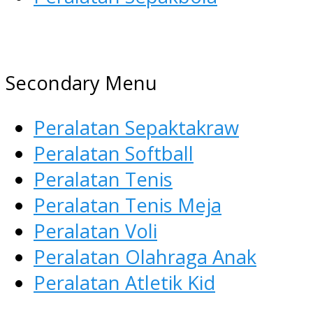
AGEN ALAT OLAHRAGA
Menyediakan Alat Olahraga
Secondary Menu
Terlengkap di Indonesia
Peralatan Sepaktakraw
Peralatan Softball
Peralatan Tenis
Peralatan Tenis Meja
Peralatan Voli
Peralatan Olahraga Anak
Peralatan Atletik Kid