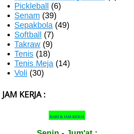
Pickleball
(6)
Senam
(39)
Sepakbola
(49)
Softball
(7)
Takraw
(9)
Tenis
(18)
Tenis Meja
(14)
Voli
(30)
JAM KERJA :
HARI & JAM KERJA
Senin - Jum'at :