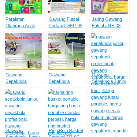
Peralatan
Gawang Futsal
Jaring Gawang
Olahraga Anak
Portabel GFP-05
Futsal JGF-03
POA
Gawang
Gawang
Gawang
Sepakbola
Sepakbola
Sepakbola Junior
Aluminium
Profesional GSP-
GSJP-03
Profesional
02
GSAP-1
Gawang
Ring Bola Basket
Sepakbola Junior
Portabel TR-07