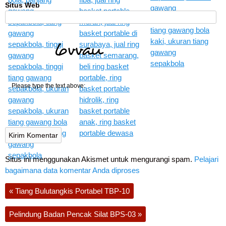
Situs Web
bssRS
Please type the text above:
Situs ini menggunakan Akismet untuk mengurangi spam.
Pelajari
bagaimana data komentar Anda diproses
«
Tiang Bulutangkis Portabel TBP-10
Pelindung Badan Pencak Silat BPS-03
»