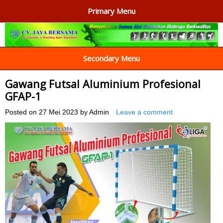
Primary Menu
AGEN ALAT OLAHRAGA
Menyediakan Alat Olahraga Terlengkap di Indonesia
Secondary Menu
Gawang Futsal Aluminium Profesional
GFAP-1
Posted on
27 Mei 2023
by
Admin
Leave a comment