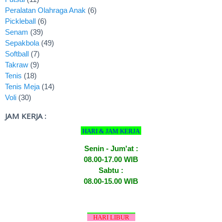
Peralatan Olahraga Anak
(6)
Pickleball
(6)
Senam
(39)
Sepakbola
(49)
Softball
(7)
Takraw
(9)
Tenis
(18)
Tenis Meja
(14)
Voli
(30)
JAM KERJA :
HARI & JAM KERJA
Senin - Jum'at :
08.00-17.00 WIB
Sabtu :
08.00-15.00 WIB
HARI LIBUR