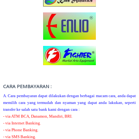
CARA PEMBAYARAN :
A. Cara pembayaran dapat dilakukan dengan berbagai macam cara, anda dapat
memilih cara yang termudah dan nyaman yang dapat anda lakukan, seperti
transfer ke salah satu bank kami dengan cara :
- via ATM BCA, Danamon, Mandiri, BRI.
- via Internet Banking.
- via Phone Banking.
- via SMS Banking.