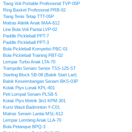
Tiang Voli Portable Profesional TVP-05P
Ring Basket Profesional PRB-02
Tiang Tenis Tetap TTT-05P
Matras Atletik Anak MAA-612
Line Bola Voli Pantai LVP-02
Paddle Pickleball PPT-7
Paddle Pickleball PPT-3
Bola Pickleball Kompetisi PBC-01
Bola Pickleball Training PBT-02
Lempar Turbo Anak LTA-70
Trampolin Senam Senior TSS-125-ST
Starting Block SB-08 (Balok Start Lari)
Balok Keseimbangan Senam BKS-03P
Kotak Plyo Lunak KPL-401
Peti Lompat Senam PLSB-5
Kotak Plyo Metrik 3in1 KPM-301
Kursi Wasit Badminton Y-C01
Matras Senam Lantai MSL-612
Lempar Lembing Anak LLA-70
Bola Petanque BPQ-3