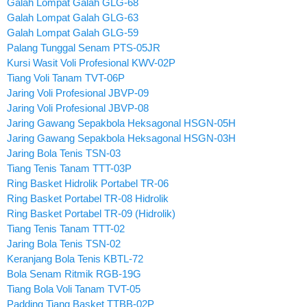
Galah Lompat Galah GLG-68
Galah Lompat Galah GLG-63
Galah Lompat Galah GLG-59
Palang Tunggal Senam PTS-05JR
Kursi Wasit Voli Profesional KWV-02P
Tiang Voli Tanam TVT-06P
Jaring Voli Profesional JBVP-09
Jaring Voli Profesional JBVP-08
Jaring Gawang Sepakbola Heksagonal HSGN-05H
Jaring Gawang Sepakbola Heksagonal HSGN-03H
Jaring Bola Tenis TSN-03
Tiang Tenis Tanam TTT-03P
Ring Basket Hidrolik Portabel TR-06
Ring Basket Portabel TR-08 Hidrolik
Ring Basket Portabel TR-09 (Hidrolik)
Tiang Tenis Tanam TTT-02
Jaring Bola Tenis TSN-02
Keranjang Bola Tenis KBTL-72
Bola Senam Ritmik RGB-19G
Tiang Bola Voli Tanam TVT-05
Padding Tiang Basket TTBB-02P