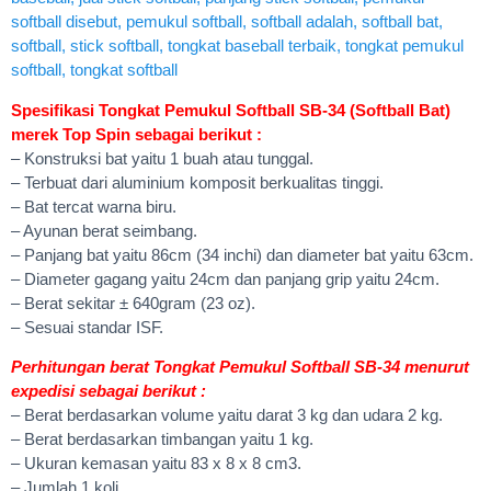
Spesifikasi Tongkat Pemukul Softball SB-34 (Softball Bat)
merek Top Spin sebagai berikut :
– Konstruksi bat yaitu 1 buah atau tunggal.
– Terbuat dari aluminium komposit berkualitas tinggi.
– Bat tercat warna biru.
– Ayunan berat seimbang.
– Panjang bat yaitu 86cm (34 inchi) dan diameter bat yaitu 63cm.
– Diameter gagang yaitu 24cm dan panjang grip yaitu 24cm.
– Berat sekitar ± 640gram (23 oz).
– Sesuai standar ISF.
Perhitungan berat Tongkat Pemukul Softball SB-34 menurut
expedisi sebagai berikut :
– Berat berdasarkan volume yaitu darat 3 kg dan udara 2 kg.
– Berat berdasarkan timbangan yaitu 1 kg.
– Ukuran kemasan yaitu 83 x 8 x 8 cm3.
– Jumlah 1 koli.