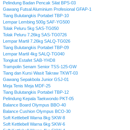
Pelindung Badan Pencak Silat BPS-03
Gawang Futsal Aluminium Profesional GFAP-1
Tiang Bulutangkis Portabel TBP-10
Lempar Lembing 500g SAF-YG500
Tolak Peluru 5kg SAS-TG050
Tolak Peluru 7.26kg SAS-TG0726
Lempar Martil 7.26kg SALQ-TG026
Tiang Bulutangkis Portabel TBP-09
Lempar Martil 4kg SALQ-TG040
Tongkat Estafet SAB-YHD8
Trampolin Senam Senior TSS-125-GW
Tiang dan Kursi Wasit Takraw TKWT-03
Gawang Sepakbola Junior GSJ-01
Meja Tenis Meja MDF-25
Tiang Bulutangkis Portabel TBP-12
Pelindung Kepala Taekwondo PKT-05
Balance Board Olympus BBO-40
Balance Cushion Olympus BCO-30
Soft Kettlebell Warna 8kg SKW-8
Soft Kettlebell Warna 6kg SKW-6