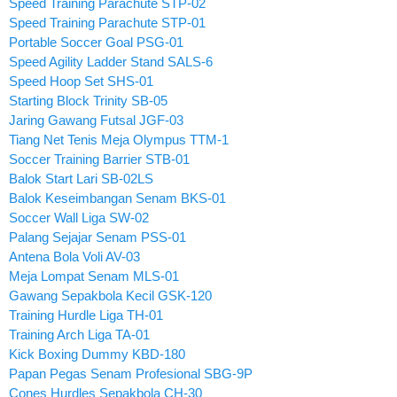
Speed Training Parachute STP-02
Speed Training Parachute STP-01
Portable Soccer Goal PSG-01
Speed Agility Ladder Stand SALS-6
Speed Hoop Set SHS-01
Starting Block Trinity SB-05
Jaring Gawang Futsal JGF-03
Tiang Net Tenis Meja Olympus TTM-1
Soccer Training Barrier STB-01
Balok Start Lari SB-02LS
Balok Keseimbangan Senam BKS-01
Soccer Wall Liga SW-02
Palang Sejajar Senam PSS-01
Antena Bola Voli AV-03
Meja Lompat Senam MLS-01
Gawang Sepakbola Kecil GSK-120
Training Hurdle Liga TH-01
Training Arch Liga TA-01
Kick Boxing Dummy KBD-180
Papan Pegas Senam Profesional SBG-9P
Cones Hurdles Sepakbola CH-30