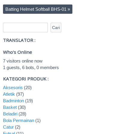
Batting Helmet Softball BHS-01
»
TRANSLATOR :
Who's Online
7 visitors online now
1 guests,
6 bots,
0 members
KATEGORI PRODUK :
Aksesoris
(20)
Atletik
(97)
Badminton
(19)
Basket
(30)
Beladiri
(28)
Bola Permainan
(1)
Catur
(2)
Futsal
(11)