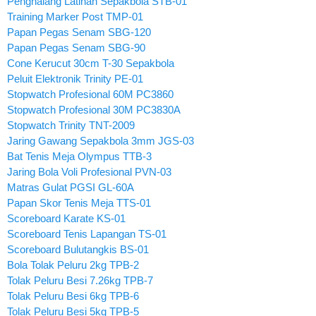
Penghalang Latihan Sepakbola STB-01
Training Marker Post TMP-01
Papan Pegas Senam SBG-120
Papan Pegas Senam SBG-90
Cone Kerucut 30cm T-30 Sepakbola
Peluit Elektronik Trinity PE-01
Stopwatch Profesional 60M PC3860
Stopwatch Profesional 30M PC3830A
Stopwatch Trinity TNT-2009
Jaring Gawang Sepakbola 3mm JGS-03
Bat Tenis Meja Olympus TTB-3
Jaring Bola Voli Profesional PVN-03
Matras Gulat PGSI GL-60A
Papan Skor Tenis Meja TTS-01
Scoreboard Karate KS-01
Scoreboard Tenis Lapangan TS-01
Scoreboard Bulutangkis BS-01
Bola Tolak Peluru 2kg TPB-2
Tolak Peluru Besi 7.26kg TPB-7
Tolak Peluru Besi 6kg TPB-6
Tolak Peluru Besi 5kg TPB-5