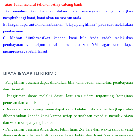
- atau Tunai melalui teller di setiap cabang bank.
Jika membutuhkan bantuan dalam cara pembayaran jangan sungkan
menghubungi kami, kami akan membantu anda.
B. Jangan lupa untuk menambahkan “biaya pengiriman” pada saat melakukan
pembayaran.
C. Mohon diinformasikan kepada kami bila Anda sudah melakukan
pembayaran via telpon, email, sms, atau via YM, agar kami dapat
memprosesnya lebih lanjut.
BIAYA & WAKTU KIRIM :
- Pengiriman pesanan dapat dilakukan bila kami sudah menerima pembayaran
dari Bapak/Ibu.
- Pengiriman dapat melalui darat, laut atau udara tergantung keinginan
pemesan dan kondisi lapangan.
- Biaya dan waktu pengiriman dapat kami ketahui bila alamat lengkap sudah
diberitahukan kepada kami karena setiap perusahaan expedisi memilik biaya
dan waktu sampai yang berbeda.
- Pengiriman pesanan Anda dapat lebih lama 2-5 hari dari waktu sampai yang
direncanakan jika stok di gudang kami habis dan kami harus menunggu