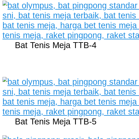
Bat Tenis Meja TTB-4
Bat Tenis Meja TTB-5