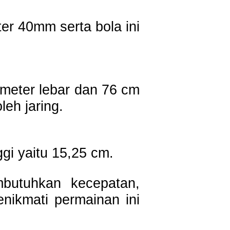
er 40mm serta bola ini
 meter lebar dan 76 cm
leh jaring.
gi yaitu 15,25 cm.
butuhkan kecepatan,
enikmati permainan ini