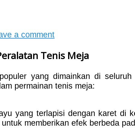
ave a comment
Peralatan Tenis Meja
opuler yang dimainkan di seluruh 
lam permainan tenis meja:
kayu yang terlapisi dengan karet di k
a untuk memberikan efek berbeda pada