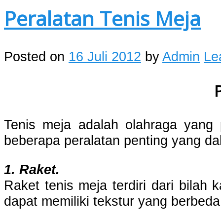
Peralatan Tenis Meja
Posted on
16 Juli 2012
by
Admin
Le
Tenis meja adalah olahraga yang p
beberapa peralatan penting yang da
1. Raket.
Raket tenis meja terdiri dari bilah 
dapat memiliki tekstur yang berbed