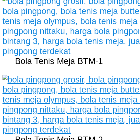
Bola Tenis Meja BTM-1
Bola Tenis Meja BTM-2