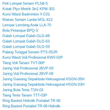
Peti Lompat Senam PLSB-5
Kotak Plyo Metrik 3in1 KPM-301
Kursi Wasit Badminton Y-C01
Matras Senam Lantai MSL-612
Lempar Lembing Anak LLA-70
Bola Petanque BPQ-3
Galah Lompat Galah GLG-68
Galah Lompat Galah GLG-63
Galah Lompat Galah GLG-59
Palang Tunggal Senam PTS-05JR
Kursi Wasit Voli Profesional KWV-02P
Tiang Voli Tanam TVT-06P
Jaring Voli Profesional JBVP-09
Jaring Voli Profesional JBVP-08
Jaring Gawang Sepakbola Heksagonal HSGN-05H
Jaring Gawang Sepakbola Heksagonal HSGN-03H
Jaring Bola Tenis TSN-03
Tiang Tenis Tanam TTT-03P
Ring Basket Hidrolik Portabel TR-06
Ring Basket Portabel TR-08 Hidrolik