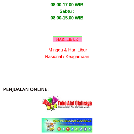
08.00-17.00 WIB
Sabtu :
08.00-15.00 WIB
HARI LIBUR
Minggu & Hari Libur
Nasional / Keagamaan
PENJUALAN ONLINE :