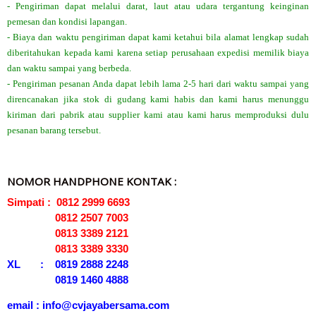
- Pengiriman dapat melalui darat, laut atau udara tergantung keinginan
pemesan dan kondisi lapangan.
- Biaya dan waktu pengiriman dapat kami ketahui bila alamat lengkap sudah
diberitahukan kepada kami karena setiap perusahaan expedisi memilik biaya
dan waktu sampai yang berbeda.
- Pengiriman pesanan Anda dapat lebih lama 2-5 hari dari waktu sampai yang
direncanakan jika stok di gudang kami habis dan kami harus menunggu
kiriman dari pabrik atau supplier kami atau kami harus memproduksi dulu
pesanan barang tersebut.
NOMOR HANDPHONE KONTAK :
Simpati : 0812 2999 6693
0812 2507 7003
0813 3389 2121
0813 3389 3330
XL : 0819 2888 2248
0819 1460 4888
email : info@cvjayabersama.com