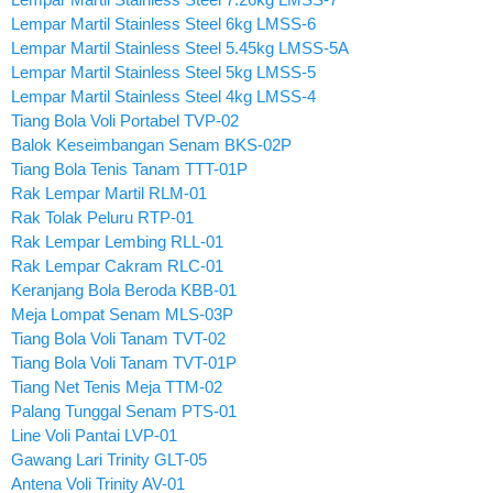
Lempar Martil Stainless Steel 6kg LMSS-6
Lempar Martil Stainless Steel 5.45kg LMSS-5A
Lempar Martil Stainless Steel 5kg LMSS-5
Lempar Martil Stainless Steel 4kg LMSS-4
Tiang Bola Voli Portabel TVP-02
Balok Keseimbangan Senam BKS-02P
Tiang Bola Tenis Tanam TTT-01P
Rak Lempar Martil RLM-01
Rak Tolak Peluru RTP-01
Rak Lempar Lembing RLL-01
Rak Lempar Cakram RLC-01
Keranjang Bola Beroda KBB-01
Meja Lompat Senam MLS-03P
Tiang Bola Voli Tanam TVT-02
Tiang Bola Voli Tanam TVT-01P
Tiang Net Tenis Meja TTM-02
Palang Tunggal Senam PTS-01
Line Voli Pantai LVP-01
Gawang Lari Trinity GLT-05
Antena Voli Trinity AV-01