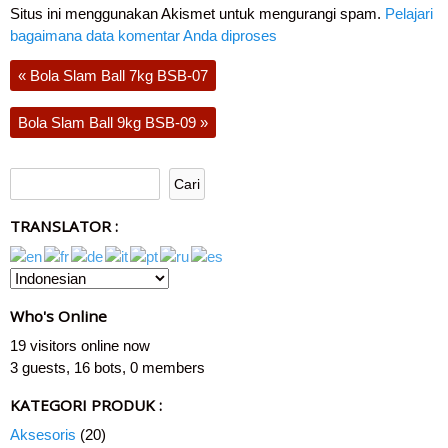
Situs ini menggunakan Akismet untuk mengurangi spam.
Pelajari
bagaimana data komentar Anda diproses
«
Bola Slam Ball 7kg BSB-07
Bola Slam Ball 9kg BSB-09
»
TRANSLATOR :
Who's Online
19 visitors online now
3 guests,
16 bots,
0 members
KATEGORI PRODUK :
Aksesoris
(20)