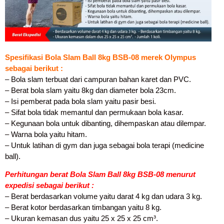
Spesifikasi Bola Slam Ball 8kg BSB-08 merek Olympus
sebagai berikut :
– Bola slam terbuat dari campuran bahan karet dan PVC.
– Berat bola slam yaitu 8kg dan diameter bola 23cm.
– Isi pemberat pada bola slam yaitu pasir besi.
– Sifat bola tidak memantul dan permukaan bola kasar.
– Kegunaan bola untuk dibanting, dihempaskan atau dilempar.
– Warna bola yaitu hitam.
– Untuk latihan di gym dan juga sebagai bola terapi (medicine
ball).
Perhitungan berat Bola Slam Ball 8kg BSB-08 menurut
expedisi sebagai berikut :
– Berat berdasarkan volume yaitu darat 4 kg dan udara 3 kg.
– Berat kotor berdasarkan timbangan yaitu 8 kg.
– Ukuran kemasan dus yaitu 25 x 25 x 25 cm³.