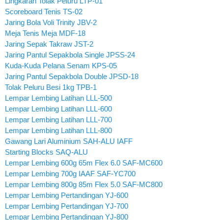
Lingkaran Tolak Peluru LTP-01
Scoreboard Tenis TS-02
Jaring Bola Voli Trinity JBV-2
Meja Tenis Meja MDF-18
Jaring Sepak Takraw JST-2
Jaring Pantul Sepakbola Single JPSS-24
Kuda-Kuda Pelana Senam KPS-05
Jaring Pantul Sepakbola Double JPSD-18
Tolak Peluru Besi 1kg TPB-1
Lempar Lembing Latihan LLL-500
Lempar Lembing Latihan LLL-600
Lempar Lembing Latihan LLL-700
Lempar Lembing Latihan LLL-800
Gawang Lari Aluminium SAH-ALU IAFF
Starting Blocks SAQ-ALU
Lempar Lembing 600g 65m Flex 6.0 SAF-MC600
Lempar Lembing 700g IAAF SAF-YC700
Lempar Lembing 800g 85m Flex 5.0 SAF-MC800
Lempar Lembing Pertandingan YJ-600
Lempar Lembing Pertandingan YJ-700
Lempar Lembing Pertandingan YJ-800