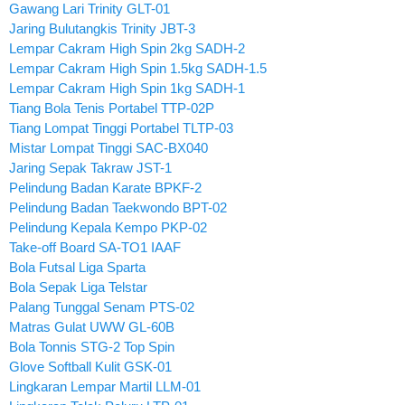
Gawang Lari Trinity GLT-01
Jaring Bulutangkis Trinity JBT-3
Lempar Cakram High Spin 2kg SADH-2
Lempar Cakram High Spin 1.5kg SADH-1.5
Lempar Cakram High Spin 1kg SADH-1
Tiang Bola Tenis Portabel TTP-02P
Tiang Lompat Tinggi Portabel TLTP-03
Mistar Lompat Tinggi SAC-BX040
Jaring Sepak Takraw JST-1
Pelindung Badan Karate BPKF-2
Pelindung Badan Taekwondo BPT-02
Pelindung Kepala Kempo PKP-02
Take-off Board SA-TO1 IAAF
Bola Futsal Liga Sparta
Bola Sepak Liga Telstar
Palang Tunggal Senam PTS-02
Matras Gulat UWW GL-60B
Bola Tonnis STG-2 Top Spin
Glove Softball Kulit GSK-01
Lingkaran Lempar Martil LLM-01