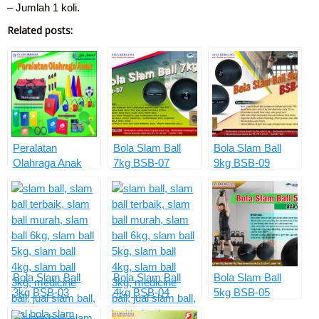
– Jumlah 1 koli.
Related posts:
Peralatan
Bola Slam Ball
Bola Slam Ball
Olahraga Anak
7kg BSB-07
9kg BSB-09
POA
Bola Slam Ball
Bola Slam Ball
Bola Slam Ball
3kg BSB-03
4kg BSB-04
5kg BSB-05