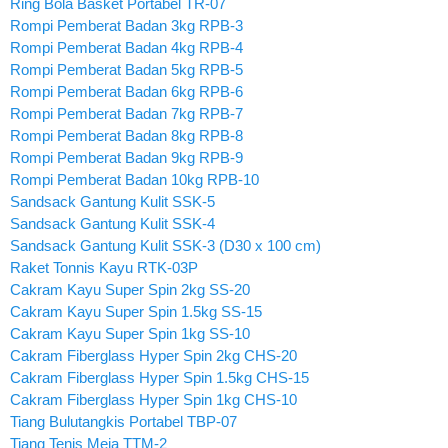
Ring Bola Basket Portabel TR-07
Rompi Pemberat Badan 3kg RPB-3
Rompi Pemberat Badan 4kg RPB-4
Rompi Pemberat Badan 5kg RPB-5
Rompi Pemberat Badan 6kg RPB-6
Rompi Pemberat Badan 7kg RPB-7
Rompi Pemberat Badan 8kg RPB-8
Rompi Pemberat Badan 9kg RPB-9
Rompi Pemberat Badan 10kg RPB-10
Sandsack Gantung Kulit SSK-5
Sandsack Gantung Kulit SSK-4
Sandsack Gantung Kulit SSK-3 (D30 x 100 cm)
Raket Tonnis Kayu RTK-03P
Cakram Kayu Super Spin 2kg SS-20
Cakram Kayu Super Spin 1.5kg SS-15
Cakram Kayu Super Spin 1kg SS-10
Cakram Fiberglass Hyper Spin 2kg CHS-20
Cakram Fiberglass Hyper Spin 1.5kg CHS-15
Cakram Fiberglass Hyper Spin 1kg CHS-10
Tiang Bulutangkis Portabel TBP-07
Tiang Tenis Meja TTM-2