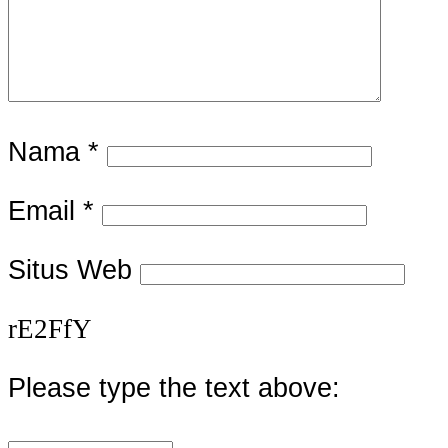
Nama
*
Email
*
Situs Web
rE2FfY
Please type the text above: