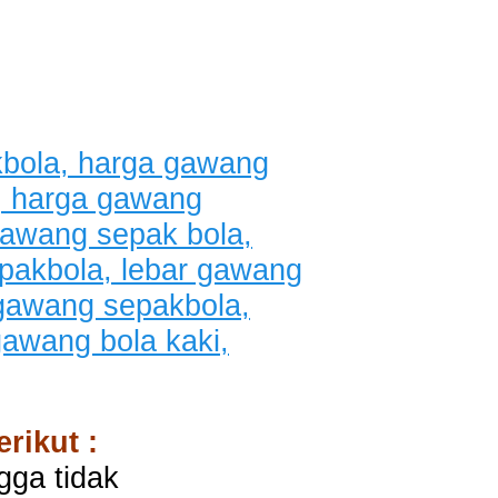
rikut :
gga tidak