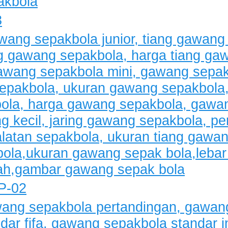
3
P-02