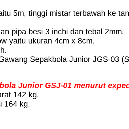
aitu 5m, tinggi mistar terbawah ke ta
 pipa besi 3 inchi dan tebal 2mm.
w yaitu ukuran 4cm x 8cm.
h.
 Gawang Sepakbola Junior JGS-03 (
ola Junior GSJ-01 menurut expedi
rat 142 kg.
u 164 kg.