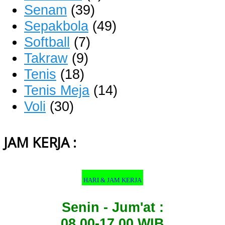
Senam
(39)
Sepakbola
(49)
Softball
(7)
Takraw
(9)
Tenis
(18)
Tenis Meja
(14)
Voli
(30)
JAM KERJA :
HARI & JAM KERJA
Senin - Jum'at :
08.00-17.00 WIB