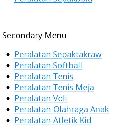
AGEN ALAT OLAHRAGA
Menyediakan Alat Olahraga
Secondary Menu
Terlengkap di Indonesia
Peralatan Sepaktakraw
Peralatan Softball
Peralatan Tenis
Peralatan Tenis Meja
Peralatan Voli
Peralatan Olahraga Anak
Peralatan Atletik Kid