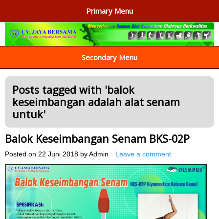
Primary Menu
AGEN ALAT OLAHRAGA
Menyediakan Alat Olahraga Terlengkap di Indonesia
Secondary Menu
Posts tagged with '
balok
keseimbangan adalah alat senam
untuk
'
Balok Keseimbangan Senam BKS-02P
Posted on
22 Juni 2018
by
Admin
Leave a comment