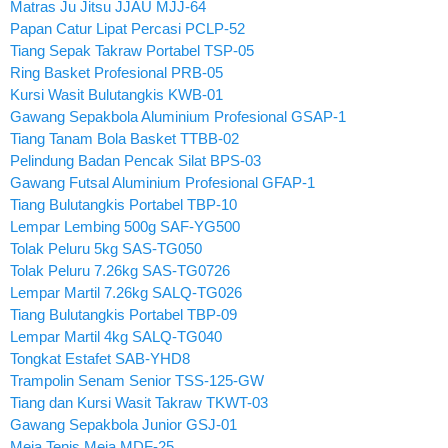
Matras Ju Jitsu JJAU MJJ-64
Papan Catur Lipat Percasi PCLP-52
Tiang Sepak Takraw Portabel TSP-05
Ring Basket Profesional PRB-05
Kursi Wasit Bulutangkis KWB-01
Gawang Sepakbola Aluminium Profesional GSAP-1
Tiang Tanam Bola Basket TTBB-02
Pelindung Badan Pencak Silat BPS-03
Gawang Futsal Aluminium Profesional GFAP-1
Tiang Bulutangkis Portabel TBP-10
Lempar Lembing 500g SAF-YG500
Tolak Peluru 5kg SAS-TG050
Tolak Peluru 7.26kg SAS-TG0726
Lempar Martil 7.26kg SALQ-TG026
Tiang Bulutangkis Portabel TBP-09
Lempar Martil 4kg SALQ-TG040
Tongkat Estafet SAB-YHD8
Trampolin Senam Senior TSS-125-GW
Tiang dan Kursi Wasit Takraw TKWT-03
Gawang Sepakbola Junior GSJ-01
Meja Tenis Meja MDF-25