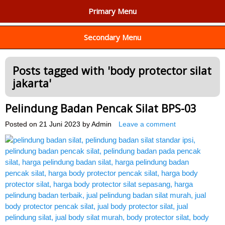
Primary Menu
AGEN ALAT OLAHRAGA
Menyediakan Alat Olahraga Terlengkap di Indonesia
Secondary Menu
Posts tagged with '
body protector silat
jakarta
'
Pelindung Badan Pencak Silat BPS-03
Posted on
21 Juni 2023
by
Admin
Leave a comment