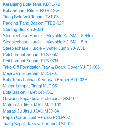
Keranjang Bola Tenis KBTL-72
Bola Senam Ritmik RGB-19G
Tiang Bola Voli Tanam TVT-05
Padding Tiang Basket TTBB-02P
Starting Block YJ-021
Steeplechase Hurdle – Movable YJ-SM – 3,94m
Steeplechase Hurdle – Movable YJ-SM – 5m
Steeplechase Hurdle – Water Jump YJ-WJB
Peti Lompat Senam PLS-05M
Peti Lompat Senam PLS-07N
Take-Off Foundation Tray & Board Cover YJ-TJ-006
Meja Jamur Senam MJSL-01
Bola Tenis Latihan Kemasan Ember BTL-02E
Mistar Lompat Tinggi MLT-05
Bola Basket Karet GR-7X1
Gawang Sepakbola Profesional GSP-02
Matras Ju Jitsu JJAU MJJ-100
Matras Ju Jitsu JJAU MJJ-64
Papan Catur Lipat Percasi PCLP-52
Tiang Sepak Takraw Portabel TSP-05