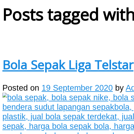
Posts tagged with
Bola Sepak Liga Telstar
Posted on
19 September 2020
by
A