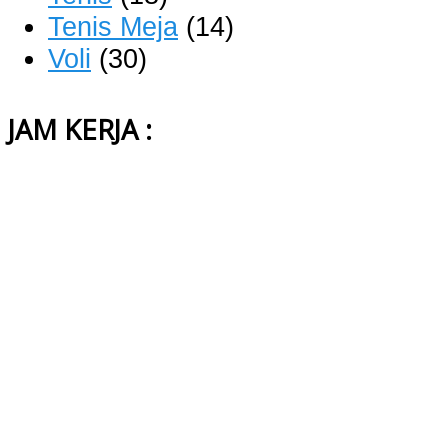
Tenis Meja
(14)
Voli
(30)
JAM KERJA :