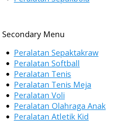
AGEN ALAT OLAHRAGA
Menyediakan Alat Olahraga Terlen
Secondary Menu
Peralatan Sepaktakraw
Peralatan Softball
Peralatan Tenis
Peralatan Tenis Meja
Peralatan Voli
Peralatan Olahraga Anak
Peralatan Atletik Kid