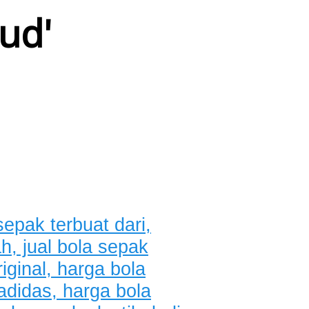
jud
'