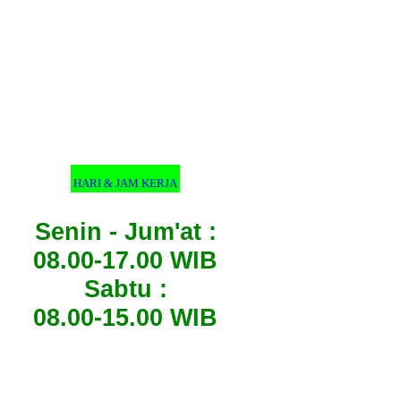
HARI & JAM KERJA
Senin - Jum'at :
08.00-17.00 WIB
Sabtu :
08.00-15.00 WIB