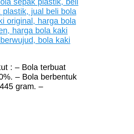
ut : – Bola terbuat
00%. – Bola berbentuk
– 445 gram. –