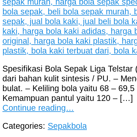
Spesifikasi Bola Sepak Liga Telstar 
dari bahan kulit sintesis / PU. – M
bulat. – Keliling bola yaitu 68 – 69,
Kemampuan pantul yaitu 120 – […]
Continue reading…
Categories:
Sepakbola