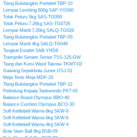
Tiang Bulutangkis Portabel TBP-10
Lempar Lembing 500g SAF-YG500
Tolak Peluru 5kg SAS-TG050
Tolak Peluru 7.26kg SAS-TG0726
Lempar Martil 7.26kg SALQ-TG026
Tiang Bulutangkis Portabel TBP-09
Lempar Martil 4kg SALQ-TG040
Tongkat Estafet SAB-YHD8
Trampolin Senam Senior TSS-125-GW
Tiang dan Kursi Wasit Takraw TKWT-03
Gawang Sepakbola Junior GSJ-01
Meja Tenis Meja MDF-25
Tiang Bulutangkis Portabel TBP-12
Pelindung Kepala Taekwondo PKT-05
Balance Board Olympus BBO-40
Balance Cushion Olympus BCO-30
Soft Kettlebell Warna 8kg SKW-8
Soft Kettlebell Warna 6kg SKW-6
Soft Kettlebell Warna 4kg SKW-4
Bola Slam Ball 9kg BSB-09