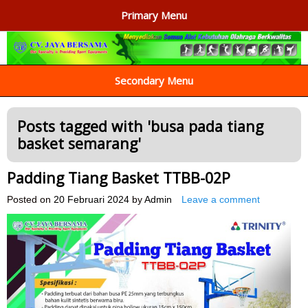
Primary Menu
AGEN ALAT OLAHRAGA
Menyediakan Alat Olahraga Terlengkap di Indonesia
Secondary Menu
Posts tagged with '
busa pada tiang
basket semarang
'
Padding Tiang Basket TTBB-02P
Posted on
20 Februari 2024
by
Admin
Leave a comment