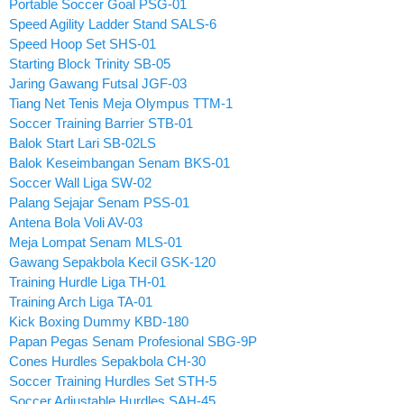
Portable Soccer Goal PSG-01
Speed Agility Ladder Stand SALS-6
Speed Hoop Set SHS-01
Starting Block Trinity SB-05
Jaring Gawang Futsal JGF-03
Tiang Net Tenis Meja Olympus TTM-1
Soccer Training Barrier STB-01
Balok Start Lari SB-02LS
Balok Keseimbangan Senam BKS-01
Soccer Wall Liga SW-02
Palang Sejajar Senam PSS-01
Antena Bola Voli AV-03
Meja Lompat Senam MLS-01
Gawang Sepakbola Kecil GSK-120
Training Hurdle Liga TH-01
Training Arch Liga TA-01
Kick Boxing Dummy KBD-180
Papan Pegas Senam Profesional SBG-9P
Cones Hurdles Sepakbola CH-30
Soccer Training Hurdles Set STH-5
Soccer Adjustable Hurdles SAH-45