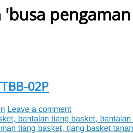
 '
busa pengaman 
TTBB-02P
in
Leave a comment