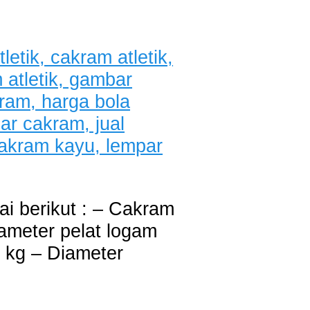
i berikut : – Cakram
iameter pelat logam
5 kg – Diameter