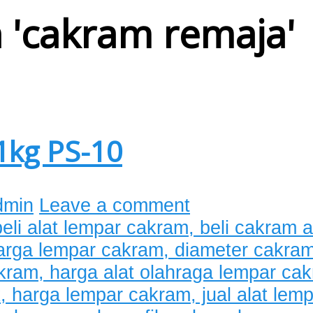
 '
cakram remaja
'
1kg PS-10
dmin
Leave a comment