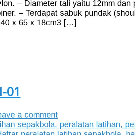
ylon. – Diameter tali yaitu 12mm dan
iner. – Terdapat sabuk pundak (shoul
n 40 x 65 x 18cm3 […]
H-01
eave a comment