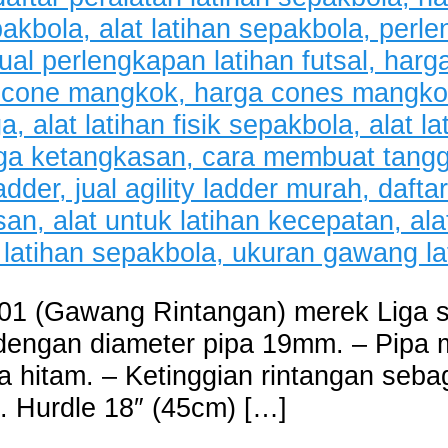
-01 (Gawang Rintangan) merek Liga se
dengan diameter pipa 19mm. – Pipa m
a hitam. – Ketinggian rintangan seba
. Hurdle 18″ (45cm) […]