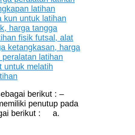
bagai berikut : –
emiliki penutup pada
gai berikut : a.