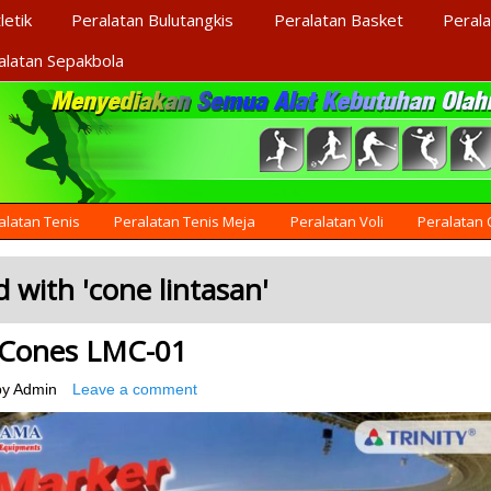
letik
Peralatan Bulutangkis
Peralatan Basket
Perala
alatan Sepakbola
alatan Tenis
Peralatan Tenis Meja
Peralatan Voli
Peralatan
 with '
cone lintasan
'
 Cones LMC-01
by
Admin
Leave a comment