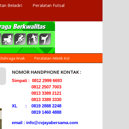
tan Beladiri
Peralatan Futsal
AGEN ALAT
Menyediakan Alat Olahraga
Terlengkap di Indonesia
OLAHRAGA
 Olahraga Anak
Peralatan Atletik Kid
NOMOR HANDPHONE KONTAK :
Simpati : 0812 2999 6693
0812 2507 7003
0813 3389 2121
0813 3389 3330
XL : 0819 2888 2248
0819 1460 4888
email : info@cvjayabersama.com