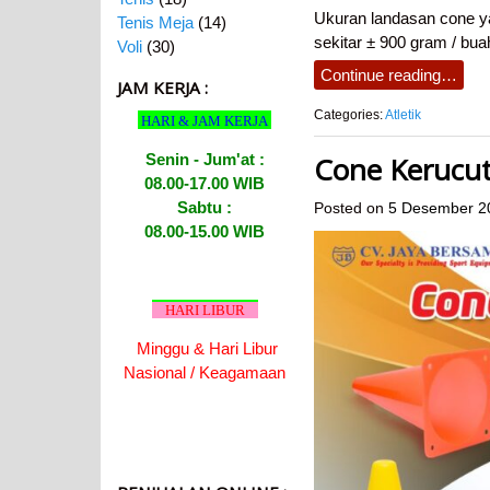
Ukuran landasan cone ya
Tenis Meja
(14)
sekitar ± 900 gram / bu
Voli
(30)
Continue reading…
JAM KERJA :
Categories:
Atletik
HARI & JAM KERJA
Senin - Jum'at :
Cone Kerucut
08.00-17.00 WIB
Sabtu :
Posted on
5 Desember 2
08.00-15.00 WIB
HARI LIBUR
Minggu & Hari Libur
Nasional / Keagamaan