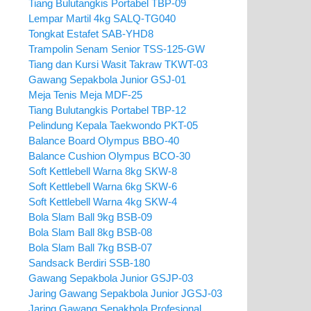
Tiang Bulutangkis Portabel TBP-09
Lempar Martil 4kg SALQ-TG040
Tongkat Estafet SAB-YHD8
Trampolin Senam Senior TSS-125-GW
Tiang dan Kursi Wasit Takraw TKWT-03
Gawang Sepakbola Junior GSJ-01
Meja Tenis Meja MDF-25
Tiang Bulutangkis Portabel TBP-12
Pelindung Kepala Taekwondo PKT-05
Balance Board Olympus BBO-40
Balance Cushion Olympus BCO-30
Soft Kettlebell Warna 8kg SKW-8
Soft Kettlebell Warna 6kg SKW-6
Soft Kettlebell Warna 4kg SKW-4
Bola Slam Ball 9kg BSB-09
Bola Slam Ball 8kg BSB-08
Bola Slam Ball 7kg BSB-07
Sandsack Berdiri SSB-180
Gawang Sepakbola Junior GSJP-03
Jaring Gawang Sepakbola Junior JGSJ-03
Jaring Gawang Sepakbola Profesional