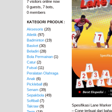
7 visitors online now
0 guests,
7 bots,
0 members
KATEGORI PRODUK :
Aksesoris
(20)
Atletik
(97)
Badminton
(19)
Basket
(30)
Beladiri
(28)
Bola Permainan
(1)
Catur
(2)
Futsal
(11)
Peralatan Olahraga
Anak
(6)
Pickleball
(6)
Senam
(39)
Sepakbola
(49)
Softball
(7)
Spesifikasi Lane Marker
Takraw
(9)
– Cone terbuat dari baha
Tenis
(18)