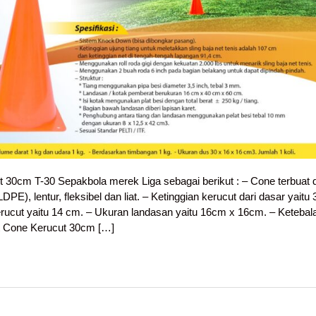
t 30cm T-30 Sepakbola merek Liga sebagai berikut : – Cone terbuat d
LDPE), lentur, fleksibel dan liat. – Ketinggian kerucut dari dasar yaitu 
rucut yaitu 14 cm. – Ukuran landasan yaitu 16cm x 16cm. – Ketebal
t Cone Kerucut 30cm […]