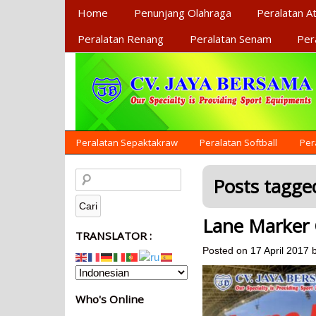
Primary Menu
Home
Penunjang Olahraga
Peralatan At
Peralatan Renang
Peralatan Senam
Per
Secondary Menu
Peralatan Sepaktakraw
Peralatan Softball
Per
Posts tagged
Lane Marker
TRANSLATOR :
Posted on
17 April 2017
Who's Online