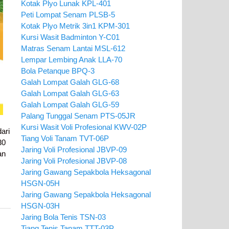
Kotak Plyo Lunak KPL-401
Peti Lompat Senam PLSB-5
Kotak Plyo Metrik 3in1 KPM-301
Kursi Wasit Badminton Y-C01
Matras Senam Lantai MSL-612
Lempar Lembing Anak LLA-70
Bola Petanque BPQ-3
Galah Lompat Galah GLG-68
Galah Lompat Galah GLG-63
Galah Lompat Galah GLG-59
Palang Tunggal Senam PTS-05JR
Kursi Wasit Voli Profesional KWV-02P
ari
Tiang Voli Tanam TVT-06P
30
Jaring Voli Profesional JBVP-09
an
Jaring Voli Profesional JBVP-08
Jaring Gawang Sepakbola Heksagonal
HSGN-05H
Jaring Gawang Sepakbola Heksagonal
HSGN-03H
Jaring Bola Tenis TSN-03
Tiang Tenis Tanam TTT-03P