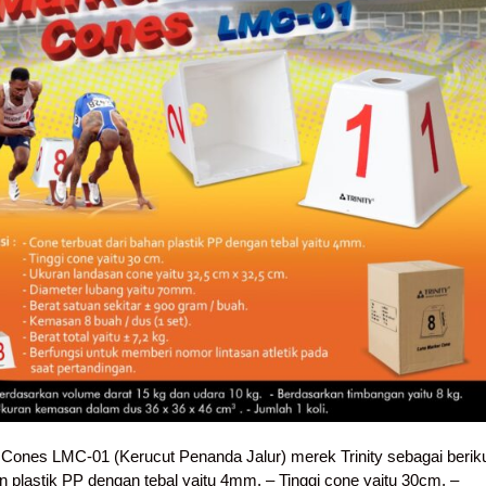
 Cones LMC-01 (Kerucut Penanda Jalur) merek Trinity sebagai beriku
n plastik PP dengan tebal yaitu 4mm. – Tinggi cone yaitu 30cm. –