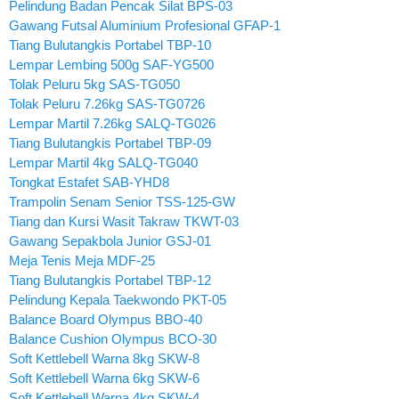
Pelindung Badan Pencak Silat BPS-03
Gawang Futsal Aluminium Profesional GFAP-1
Tiang Bulutangkis Portabel TBP-10
Lempar Lembing 500g SAF-YG500
Tolak Peluru 5kg SAS-TG050
Tolak Peluru 7.26kg SAS-TG0726
Lempar Martil 7.26kg SALQ-TG026
Tiang Bulutangkis Portabel TBP-09
Lempar Martil 4kg SALQ-TG040
Tongkat Estafet SAB-YHD8
Trampolin Senam Senior TSS-125-GW
Tiang dan Kursi Wasit Takraw TKWT-03
Gawang Sepakbola Junior GSJ-01
Meja Tenis Meja MDF-25
Tiang Bulutangkis Portabel TBP-12
Pelindung Kepala Taekwondo PKT-05
Balance Board Olympus BBO-40
Balance Cushion Olympus BCO-30
Soft Kettlebell Warna 8kg SKW-8
Soft Kettlebell Warna 6kg SKW-6
Soft Kettlebell Warna 4kg SKW-4