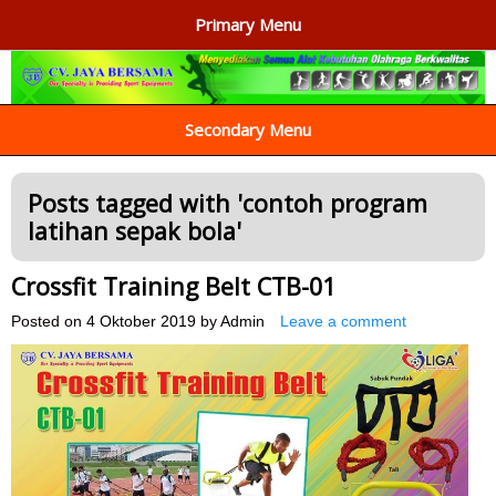
Primary Menu
AGEN ALAT OLAHRAGA
Menyediakan Alat Olahraga Terlengkap di Indonesia
Secondary Menu
Posts tagged with '
contoh program
latihan sepak bola
'
Crossfit Training Belt CTB-01
Posted on
4 Oktober 2019
by
Admin
Leave a comment