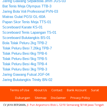
Jaring Gawang Sepakbola 3mm JGS-03
Bat Tenis Meja Olympus TTB-3
Jaring Bola Voli Profesional PVN-03
Matras Gulat PGSI GL-60A
Papan Skor Tenis Meja TTS-01
Scoreboard Karate KS-01
Scoreboard Tenis Lapangan TS-01
Scoreboard Bulutangkis BS-01
Bola Tolak Peluru 2kg TPB-2
Tolak Peluru Besi 7.26kg TPB-7
Tolak Peluru Besi 6kg TPB-6
Tolak Peluru Besi 5kg TPB-5
Tolak Peluru Besi 4kg TPB-4
Tolak Peluru Besi 3kg TPB-3
Jaring Gawang Futsal JGF-04
Jaring Bulutangkis Trinity BN-02
Terms of Use
About Us
Contact
Bank Account
Surat
Dukungan
Sitemap
Disclaimer
Privacy Policy
CV JAYA BERSAMA,
Jl. Puri Anjasmoro Blok L-12/10 Semarang 50144 Jawa Tengah