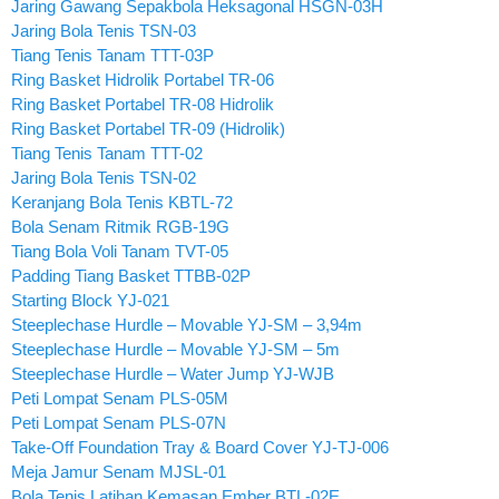
Jaring Gawang Sepakbola Heksagonal HSGN-03H
Jaring Bola Tenis TSN-03
Tiang Tenis Tanam TTT-03P
Ring Basket Hidrolik Portabel TR-06
Ring Basket Portabel TR-08 Hidrolik
Ring Basket Portabel TR-09 (Hidrolik)
Tiang Tenis Tanam TTT-02
Jaring Bola Tenis TSN-02
Keranjang Bola Tenis KBTL-72
Bola Senam Ritmik RGB-19G
Tiang Bola Voli Tanam TVT-05
Padding Tiang Basket TTBB-02P
Starting Block YJ-021
Steeplechase Hurdle – Movable YJ-SM – 3,94m
Steeplechase Hurdle – Movable YJ-SM – 5m
Steeplechase Hurdle – Water Jump YJ-WJB
Peti Lompat Senam PLS-05M
Peti Lompat Senam PLS-07N
Take-Off Foundation Tray & Board Cover YJ-TJ-006
Meja Jamur Senam MJSL-01
Bola Tenis Latihan Kemasan Ember BTL-02E