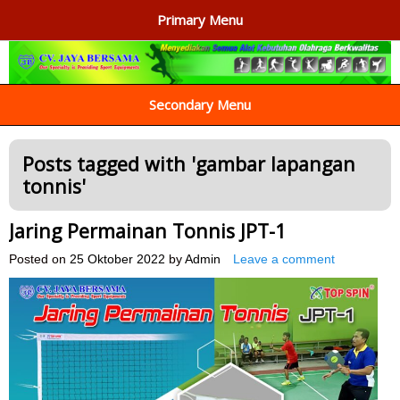
Primary Menu
AGEN ALAT OLAHRAGA
Menyediakan Alat Olahraga Terlengkap di Indonesia
Secondary Menu
Posts tagged with '
gambar lapangan
tonnis
'
Jaring Permainan Tonnis JPT-1
Posted on
25 Oktober 2022
by
Admin
Leave a comment