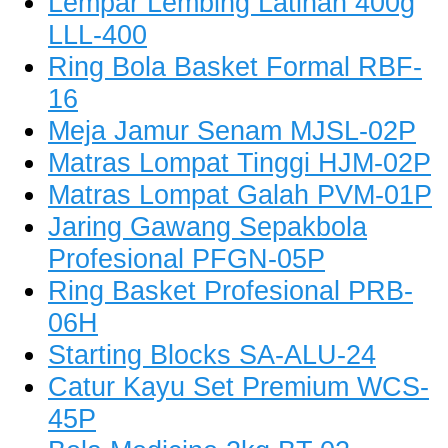
Lempar Lembing Latihan 400g
LLL-400
Ring Bola Basket Formal RBF-
16
Meja Jamur Senam MJSL-02P
Matras Lompat Tinggi HJM-02P
Matras Lompat Galah PVM-01P
Jaring Gawang Sepakbola
Profesional PFGN-05P
Ring Basket Profesional PRB-
06H
Starting Blocks SA-ALU-24
Catur Kayu Set Premium WCS-
45P