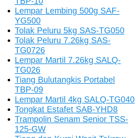
TBP-10
Lempar Lembing 500g SAF-
YG500
Tolak Peluru 5kg SAS-TG050
Tolak Peluru 7.26kg SAS-
TG0726
Lempar Martil 7.26kg SALQ-
TG026
Tiang Bulutangkis Portabel
TBP-09
Lempar Martil 4kg SALQ-TG040
Tongkat Estafet SAB-YHD8
Trampolin Senam Senior TSS-
125-GW