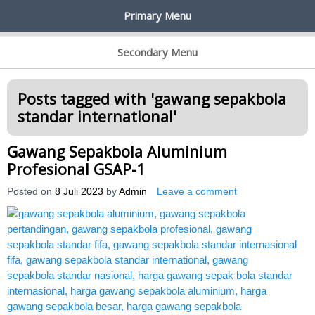
Primary Menu
AGEN ALAT OLAHRAGA
Menyediakan Alat Olahraga Terlengkap di Indonesia
Secondary Menu
Posts tagged with '
gawang sepakbola
standar international
'
Gawang Sepakbola Aluminium
Profesional GSAP-1
Posted on
8 Juli 2023
by
Admin
Leave a comment