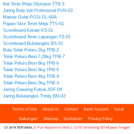
Bat Tenis Meja Olympus TTB-3
Jaring Bola Voli Profesional PVN-03
Matras Gulat PGSI GL-60A
Papan Skor Tenis Meja TTS-01
Scoreboard Karate KS-01
Scoreboard Tenis Lapangan TS-01
Scoreboard Bulutangkis BS-01
Bola Tolak Peluru 2kg TPB-2
Tolak Peluru Besi 7.26kg TPB-7
Tolak Peluru Besi 6kg TPB-6
Tolak Peluru Besi 5kg TPB-5
Tolak Peluru Besi 4kg TPB-4
Tolak Peluru Besi 3kg TPB-3
Jaring Gawang Futsal JGF-04
Jaring Bulutangkis Trinity BN-02
Terms of Use
About Us
Contact
Bank Account
Surat
Dukungan
Sitemap
Disclaimer
Privacy Policy
CV JAYA BERSAMA,
Jl. Puri Anjasmoro Blok L-12/10 Semarang 50144 Jawa Tengah