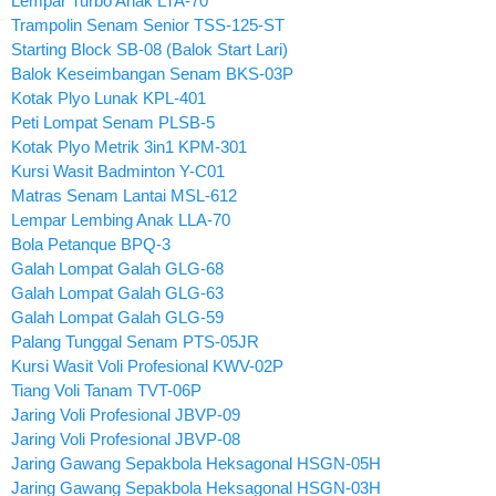
Lempar Turbo Anak LTA-70
Trampolin Senam Senior TSS-125-ST
Starting Block SB-08 (Balok Start Lari)
Balok Keseimbangan Senam BKS-03P
Kotak Plyo Lunak KPL-401
Peti Lompat Senam PLSB-5
Kotak Plyo Metrik 3in1 KPM-301
Kursi Wasit Badminton Y-C01
Matras Senam Lantai MSL-612
Lempar Lembing Anak LLA-70
Bola Petanque BPQ-3
Galah Lompat Galah GLG-68
Galah Lompat Galah GLG-63
Galah Lompat Galah GLG-59
Palang Tunggal Senam PTS-05JR
Kursi Wasit Voli Profesional KWV-02P
Tiang Voli Tanam TVT-06P
Jaring Voli Profesional JBVP-09
Jaring Voli Profesional JBVP-08
Jaring Gawang Sepakbola Heksagonal HSGN-05H
Jaring Gawang Sepakbola Heksagonal HSGN-03H