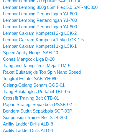
Lempar Lembing 700g IAAF SAF-YC700
Lempar Lembing 800g 85m Flex 5.0 SAF-MC800
Lempar Lembing Pertandingan YJ-600
Lempar Lembing Pertandingan YJ-700
Lempar Lembing Pertandingan YJ-800
Lempar Cakram Kompetisi 2kg LCK-2
Lempar Cakram Kompetisi 1.5kg LCK-1.5
Lempar Cakram Kompetisi 1kg LCK-1
Speed Agility Hoops SAH-40
Cones Mangkok Liga D-20
Tiang and Jaring Tenis Meja TTM-5
Raket Bulutangkis Top Spin Nano Speed
Tongkat Estafet SAB-YH080
Gelang-Gelang Senam GGS-01
Tiang Bulutangkis Portabel TBP-05
Crossfit Training Belt CTB-01
Papan Strategi Sepakbola PSSB-02
Bendera Sudut Sepakbola SCF-03P
Suspension Trainer Belt STB-260
Agility Ladder Drills ALD-8
Agility Ladder Drills ALD-4