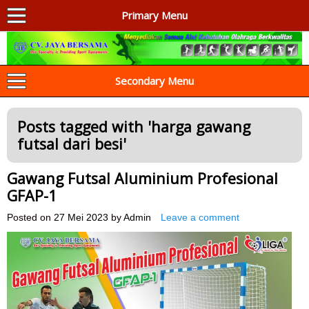
Primary Menu
AGEN ALAT OLAHRAGA
Menyediakan Alat Olahraga Terlengkap di Indonesia
Secondary Menu
Posts tagged with '
harga gawang
futsal dari besi
'
Gawang Futsal Aluminium Profesional
GFAP-1
Posted on
27 Mei 2023
by
Admin
Leave a comment