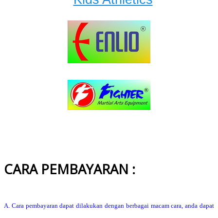
CARA PEMBAYARAN :
A. Cara pembayaran dapat dilakukan dengan berbagai macam cara, anda dapat