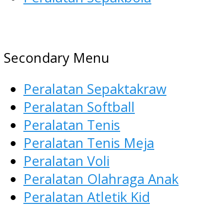
AGEN ALAT OLAHRAGA
Menyediakan Alat Olahraga
Secondary Menu
Terlengkap di Indonesia
Peralatan Sepaktakraw
Peralatan Softball
Peralatan Tenis
Peralatan Tenis Meja
Peralatan Voli
Peralatan Olahraga Anak
Peralatan Atletik Kid