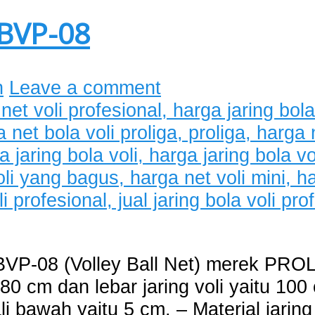
JBVP-08
n
Leave a comment
 JBVP-08 (Volley Ball Net) merek PR
 980 cm dan lebar jaring voli yaitu 10
ali bawah yaitu 5 cm. – Material jari