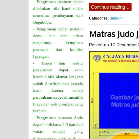
- Pengiriman pesanan dapat
Continue reading…
dilakukan bila kami sudah
menerima pembayaran dari
Categories:
Beladiri
Bapak/Ibu.
- Pengiriman dapat melalui
Matras Judo J
darat, laut atau udara
tergantung keinginan
Posted on
17 Desember 
pemesan dan kondisi
lapangan.
- Biaya dan waktu
pengiriman dapat kami
ketahui bila alamat lengkap
sudah diberitahukan kepada
kami karena setiap
perusahaan expedisi memilik
biaya dan waktu sampai yang
berbeda.
- Pengiriman pesanan Anda
dapat lebih lama 2-5 hari dari
waktu sampai yang
direncanakan jika stok di