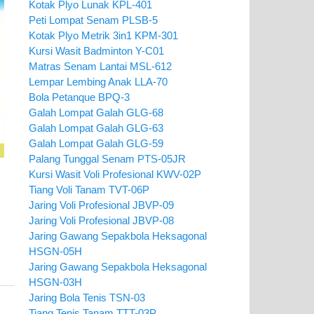
Kotak Plyo Lunak KPL-401
Peti Lompat Senam PLSB-5
Kotak Plyo Metrik 3in1 KPM-301
Kursi Wasit Badminton Y-C01
Matras Senam Lantai MSL-612
Lempar Lembing Anak LLA-70
Bola Petanque BPQ-3
Galah Lompat Galah GLG-68
Galah Lompat Galah GLG-63
Galah Lompat Galah GLG-59
Palang Tunggal Senam PTS-05JR
Kursi Wasit Voli Profesional KWV-02P
Tiang Voli Tanam TVT-06P
Jaring Voli Profesional JBVP-09
Jaring Voli Profesional JBVP-08
Jaring Gawang Sepakbola Heksagonal
HSGN-05H
Jaring Gawang Sepakbola Heksagonal
HSGN-03H
Jaring Bola Tenis TSN-03
Tiang Tenis Tanam TTT-03P