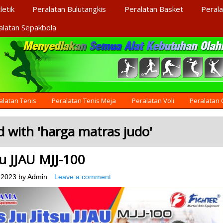
letik
Peralatan Bulutangkis
Peralatan Basket
Perala
alatan Sepakbola
alatan Tenis
Peralatan Tenis Meja
Peralatan Voli
Peralatan
 with '
harga matras judo
'
su JJAU MJJ-100
 2023
by
Admin
Leave a comment