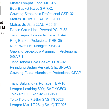
Mistar Lompat Tinggi MLT-05
Bola Basket Karet GR-7X1
Gawang Sepakbola Profesional GSP-02
Matras Ju Jitsu JJAU MJJ-100
at
Matras Ju Jitsu JJAU MJJ-64
iki
Papan Catur Lipat Percasi PCLP-52
 72
Tiang Sepak Takraw Portabel TSP-05
Ring Basket Profesional PRB-05
Kursi Wasit Bulutangkis KWB-01
Gawang Sepakbola Aluminium Profesional
GSAP-1
Tiang Tanam Bola Basket TTBB-02
Pelindung Badan Pencak Silat BPS-03
Gawang Futsal Aluminium Profesional GFAP-
1
Tiang Bulutangkis Portabel TBP-10
Lempar Lembing 500g SAF-YG500
Tolak Peluru 5kg SAS-TG050
Tolak Peluru 7.26kg SAS-TG0726
Lempar Martil 7.26kg SALQ-TG026