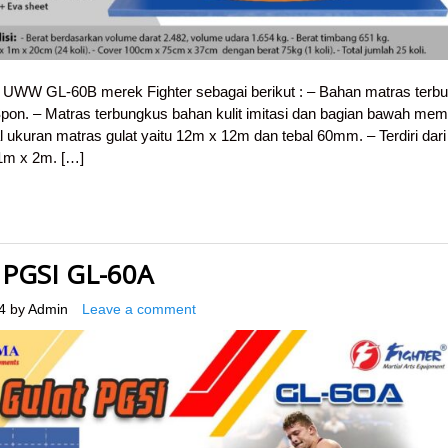
t UWW GL-60B merek Fighter sebagai berikut : – Bahan matras terbu
on. – Matras terbungkus bahan kulit imitasi dan bagian bawah memil
al ukuran matras gulat yaitu 12m x 12m dan tebal 60mm. – Terdiri dari
1m x 2m. […]
 PGSI GL-60A
4
by
Admin
Leave a comment