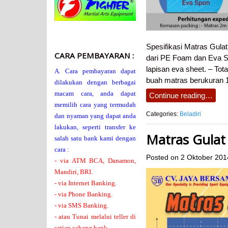
Spesifikasi Matras Gula
CARA PEMBAYARAN :
dari PE Foam dan Eva Sp
lapisan eva sheet. – Tot
A. Cara pembayaran dapat
buah matras berukuran 
dilakukan dengan berbagai
macam cara, anda dapat
Continue reading…
memilih cara yang termudah
Categories:
Beladiri
dan nyaman yang dapat anda
lakukan, seperti transfer ke
Matras Gulat
salah satu bank kami dengan
cara :
Posted on
2 Oktober 201
- via ATM BCA, Danamon,
Mandiri, BRI.
- via Internet Banking.
- via Phone Banking.
- via SMS Banking.
- atau Tunai melalui teller di
setiap cabang bank.