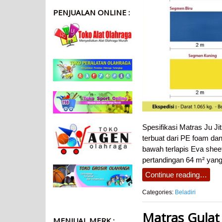
PENJUALAN ONLINE :
Spesifikasi Matras Ju J
terbuat dari PE foam dan
bawah terlapis Eva shee
pertandingan 64 m² yan
Continue reading…
Categories:
Beladiri
Matras Gula
MENJUAL MERK :