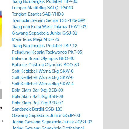
Tiang Bulutangkis Portabel TBP-09
Lempar Martil 4kg SALQ-TG040
Tongkat Estafet SAB-YHD8
Trampolin Senam Senior TSS-125-GW
Tiang dan Kursi Wasit Takraw TKWT-03
Gawang Sepakbola Junior GSJ-01
Meja Tenis Meja MDF-25
Tiang Bulutangkis Portabel TBP-12
Pelindung Kepala Taekwondo PKT-05
Balance Board Olympus BBO-40
Balance Cushion Olympus BCO-30
Soft Kettlebell Warna 8kg SKW-8
Soft Kettlebell Warna 6kg SKW-6
Soft Kettlebell Warna 4kg SKW-4
Bola Slam Ball 9kg BSB-09
Bola Slam Ball 8kg BSB-08
Bola Slam Ball 7kg BSB-07
at
Sandsack Berdiri SSB-180
Gawang Sepakbola Junior GSJP-03
mm.
Jaring Gawang Sepakbola Junior JGSJ-03
Jaring Gawang Sepakbola Profesional