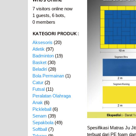
7 visitors online now
1 guests,
6 bots,
0 members
KATEGORI PRODUK :
Aksesoris
(20)
Atletik
(97)
Badminton
(19)
Basket
(30)
Beladiri
(28)
Bola Permainan
(1)
Catur
(2)
Futsal
(11)
Peralatan Olahraga
Anak
(6)
Pickleball
(6)
Senam
(39)
Sepakbola
(49)
Spesifikasi Matras Ju J
Softball
(7)
terbuat dari PE foam dan
Takraw
(9)