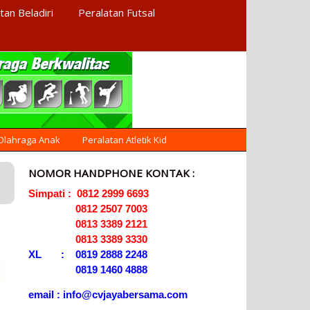
tan Beladiri
Peralatan Futsal
AGEN ALAT
Menyediakan Alat Olahraga
Terlengkap di Indonesia
OLAHRAGA
 Olahraga Anak
Peralatan Atletik Kid
NOMOR HANDPHONE KONTAK :
Simpati : 0812 2999 6693
0812 2507 7003
0813 3389 2121
0813 3389 3330
XL : 0819 2888 2248
0819 1460 4888
email : info@cvjayabersama.com