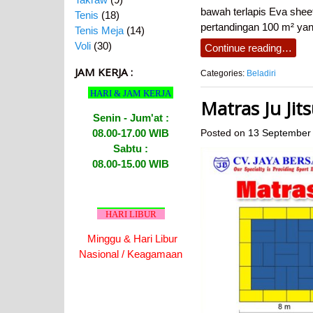
bawah terlapis Eva shee
Tenis
(18)
pertandingan 100 m² ya
Tenis Meja
(14)
Voli
(30)
Continue reading…
JAM KERJA :
Categories:
Beladiri
HARI & JAM KERJA
Matras Ju Jit
Senin - Jum'at :
08.00-17.00 WIB
Posted on
13 September
Sabtu :
08.00-15.00 WIB
HARI LIBUR
Minggu & Hari Libur
Nasional / Keagamaan