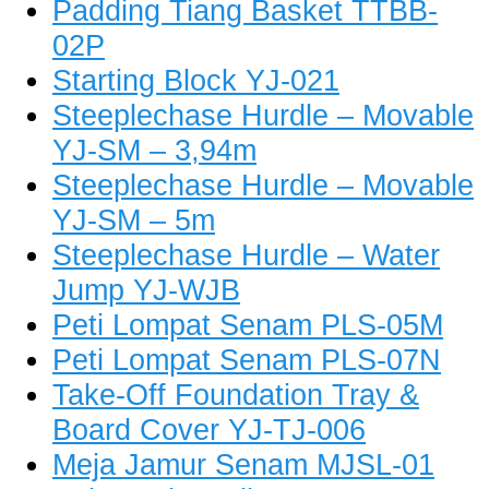
Padding Tiang Basket TTBB-
02P
Starting Block YJ-021
Steeplechase Hurdle – Movable
YJ-SM – 3,94m
Steeplechase Hurdle – Movable
YJ-SM – 5m
Steeplechase Hurdle – Water
Jump YJ-WJB
Peti Lompat Senam PLS-05M
Peti Lompat Senam PLS-07N
Take-Off Foundation Tray &
Board Cover YJ-TJ-006
Meja Jamur Senam MJSL-01