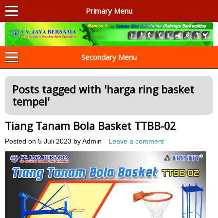
Primary Menu
AGEN ALAT OLAHRAGA
Menyediakan Alat Olahraga Terlengkap di Indonesia
Secondary Menu
Posts tagged with '
harga ring basket
tempel
'
Tiang Tanam Bola Basket TTBB-02
Posted on
5 Juli 2023
by
Admin
Leave a comment