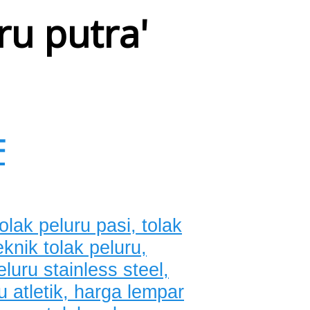
ru putra
'
F