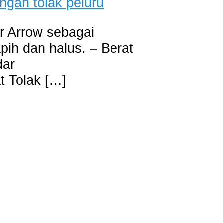
er Arrow sebagai
apih dan halus. – Berat
dar
t Tolak […]