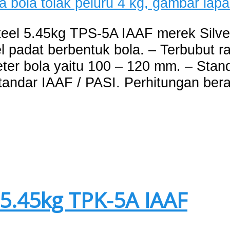
Steel 5.45kg TPS-5A IAAF merek Silv
el padat berbentuk bola. – Terbubut r
eter bola yaitu 100 – 120 mm. – Stan
tandar IAAF / PASI. Perhitungan bera
 5.45kg TPK-5A IAAF