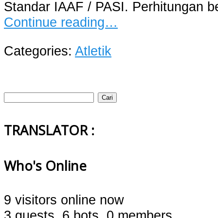
Standar IAAF / PASI. Perhitungan be
Continue reading…
Categories:
Atletik
Cari
untuk:
TRANSLATOR :
Who's Online
9 visitors online now
3 guests,
6 bots,
0 members