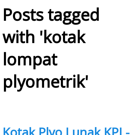
Posts tagged
with '
kotak
lompat
plyometrik
'
Kotak Plyo Lunak KPL-