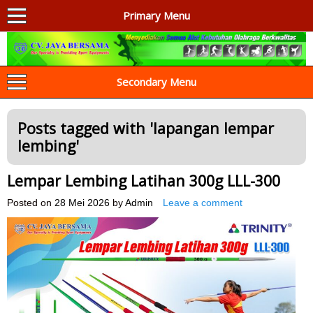
Primary Menu
AGEN ALAT OLAHRAGA
Menyediakan Alat Olahraga Terlengkap di Indonesia
Secondary Menu
Posts tagged with '
lapangan lempar
lembing
'
Lempar Lembing Latihan 300g LLL-300
Posted on
28 Mei 2026
by
Admin
Leave a comment