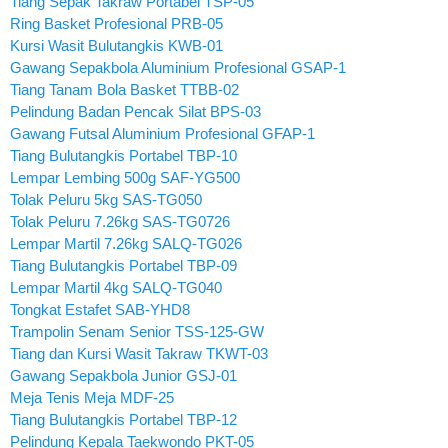
Tiang Sepak Takraw Portabel TSP-05
Ring Basket Profesional PRB-05
Kursi Wasit Bulutangkis KWB-01
Gawang Sepakbola Aluminium Profesional GSAP-1
Tiang Tanam Bola Basket TTBB-02
Pelindung Badan Pencak Silat BPS-03
Gawang Futsal Aluminium Profesional GFAP-1
Tiang Bulutangkis Portabel TBP-10
Lempar Lembing 500g SAF-YG500
Tolak Peluru 5kg SAS-TG050
Tolak Peluru 7.26kg SAS-TG0726
Lempar Martil 7.26kg SALQ-TG026
Tiang Bulutangkis Portabel TBP-09
Lempar Martil 4kg SALQ-TG040
Tongkat Estafet SAB-YHD8
Trampolin Senam Senior TSS-125-GW
Tiang dan Kursi Wasit Takraw TKWT-03
Gawang Sepakbola Junior GSJ-01
Meja Tenis Meja MDF-25
Tiang Bulutangkis Portabel TBP-12
Pelindung Kepala Taekwondo PKT-05