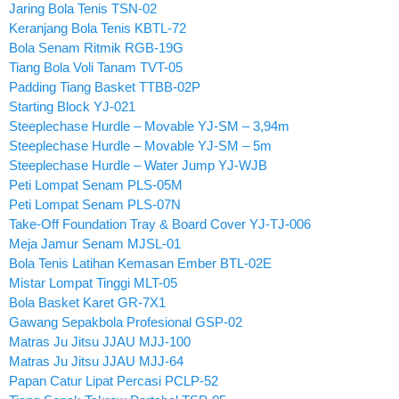
Jaring Bola Tenis TSN-02
Keranjang Bola Tenis KBTL-72
Bola Senam Ritmik RGB-19G
Tiang Bola Voli Tanam TVT-05
Padding Tiang Basket TTBB-02P
Starting Block YJ-021
Steeplechase Hurdle – Movable YJ-SM – 3,94m
Steeplechase Hurdle – Movable YJ-SM – 5m
Steeplechase Hurdle – Water Jump YJ-WJB
Peti Lompat Senam PLS-05M
Peti Lompat Senam PLS-07N
Take-Off Foundation Tray & Board Cover YJ-TJ-006
Meja Jamur Senam MJSL-01
Bola Tenis Latihan Kemasan Ember BTL-02E
Mistar Lompat Tinggi MLT-05
Bola Basket Karet GR-7X1
Gawang Sepakbola Profesional GSP-02
Matras Ju Jitsu JJAU MJJ-100
Matras Ju Jitsu JJAU MJJ-64
Papan Catur Lipat Percasi PCLP-52