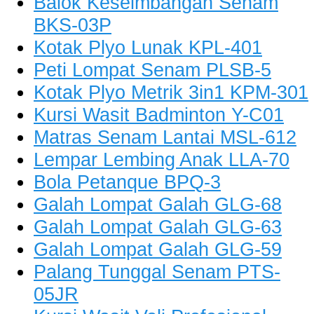
Balok Keseimbangan Senam
BKS-03P
Kotak Plyo Lunak KPL-401
Peti Lompat Senam PLSB-5
Kotak Plyo Metrik 3in1 KPM-301
Kursi Wasit Badminton Y-C01
Matras Senam Lantai MSL-612
Lempar Lembing Anak LLA-70
Bola Petanque BPQ-3
Galah Lompat Galah GLG-68
Galah Lompat Galah GLG-63
Galah Lompat Galah GLG-59
Palang Tunggal Senam PTS-
05JR