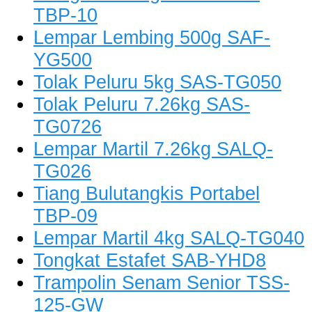
TBP-10
Lempar Lembing 500g SAF-
YG500
Tolak Peluru 5kg SAS-TG050
Tolak Peluru 7.26kg SAS-
TG0726
Lempar Martil 7.26kg SALQ-
TG026
Tiang Bulutangkis Portabel
TBP-09
Lempar Martil 4kg SALQ-TG040
Tongkat Estafet SAB-YHD8
Trampolin Senam Senior TSS-
125-GW