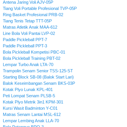
Antena Jaring Voli AJV-05P
Tiang Voli Portable Profesional TVP-05P
Ring Basket Profesional PRB-02
Tiang Tenis Tetap TTT-05P
Matras Atletik Anak MAA-612
Line Bola Voli Pantai LVP-02
Paddle Pickleball PPT-7
Paddle Pickleball PPT-3
Bola Pickleball Kompetisi PBC-01
Bola Pickleball Training PBT-02
Lempar Turbo Anak LTA-70
Trampolin Senam Senior TSS-125-ST
Starting Block SB-08 (Balok Start Lari)
Balok Keseimbangan Senam BKS-03P
Kotak Plyo Lunak KPL-401
Peti Lompat Senam PLSB-5
Kotak Plyo Metrik 3in1 KPM-301
Kursi Wasit Badminton Y-C01
Matras Senam Lantai MSL-612
Lempar Lembing Anak LLA-70
Bola Petanque BPQ-3