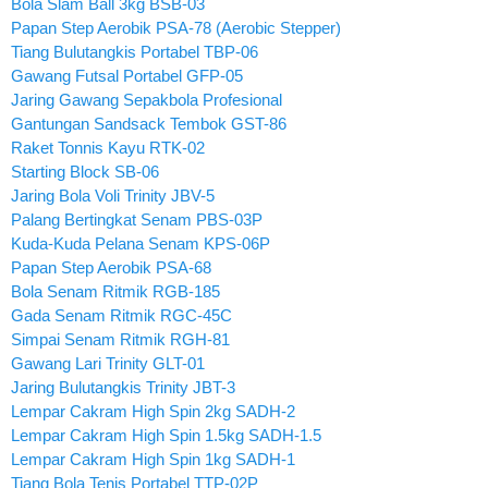
Bola Slam Ball 3kg BSB-03
Papan Step Aerobik PSA-78 (Aerobic Stepper)
Tiang Bulutangkis Portabel TBP-06
Gawang Futsal Portabel GFP-05
Jaring Gawang Sepakbola Profesional
Gantungan Sandsack Tembok GST-86
Raket Tonnis Kayu RTK-02
Starting Block SB-06
Jaring Bola Voli Trinity JBV-5
Palang Bertingkat Senam PBS-03P
Kuda-Kuda Pelana Senam KPS-06P
Papan Step Aerobik PSA-68
Bola Senam Ritmik RGB-185
Gada Senam Ritmik RGC-45C
Simpai Senam Ritmik RGH-81
Gawang Lari Trinity GLT-01
Jaring Bulutangkis Trinity JBT-3
Lempar Cakram High Spin 2kg SADH-2
Lempar Cakram High Spin 1.5kg SADH-1.5
Lempar Cakram High Spin 1kg SADH-1
Tiang Bola Tenis Portabel TTP-02P