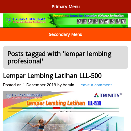
Primary Menu
AGEN ALAT OLAHRAGA
Menyediakan Alat Olahraga Terlengkap di Indonesia
Secondary Menu
Posts tagged with '
lempar lembing
profesional
'
Lempar Lembing Latihan LLL-500
Posted on
1 Desember 2019
by
Admin
Leave a comment