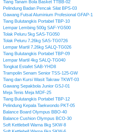
Tiang Tanam Bola Basket TTBB-02
Pelindung Badan Pencak Silat BPS-03
Gawang Futsal Aluminium Profesional GFAP-1
Tiang Bulutangkis Portabel TBP-10
Lempar Lembing 500g SAF-YG500
Tolak Peluru 5kg SAS-TG050
Tolak Peluru 7.26kg SAS-TG0726
Lempar Martil 7.26kg SALQ-TG026
Tiang Bulutangkis Portabel TBP-09
Lempar Martil 4kg SALQ-TG040
Tongkat Estafet SAB-YHD8
Trampolin Senam Senior TSS-125-GW
Tiang dan Kursi Wasit Takraw TKWT-03
Gawang Sepakbola Junior GSJ-01
Meja Tenis Meja MDF-25
Tiang Bulutangkis Portabel TBP-12
Pelindung Kepala Taekwondo PKT-05
Balance Board Olympus BBO-40
Balance Cushion Olympus BCO-30
Soft Kettlebell Warna 8kg SKW-8
Soft Kettlebell Warna 6kg SKW-6