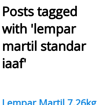
Posts tagged
with '
lempar
martil standar
iaaf
'
Lempar Martil 7.26kg