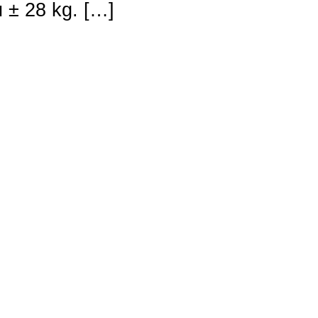
u ± 28 kg. […]