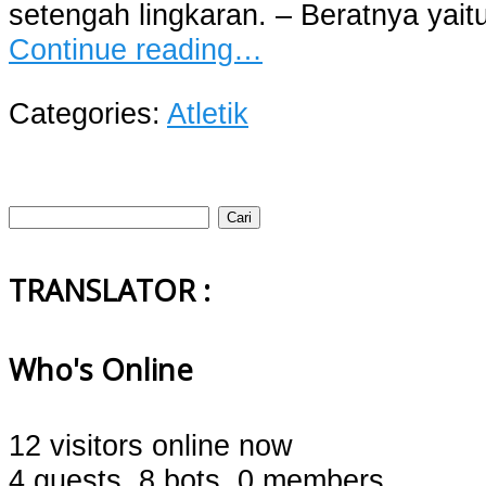
setengah lingkaran. – Beratnya yait
Continue reading…
Categories:
Atletik
Cari
untuk:
TRANSLATOR :
Who's Online
12 visitors online now
4 guests,
8 bots,
0 members