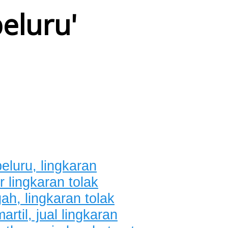
peluru
'