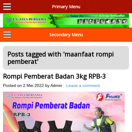
Primary Menu
AGEN ALAT OLAHRAGA
Menyediakan Alat Olahraga Terlengkap di Indonesia
Secondary Menu
Posts tagged with '
maanfaat rompi
pemberat
'
Rompi Pemberat Badan 3kg RPB-3
Posted on
2 Mei 2022
by
Admin
Leave a comment