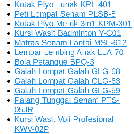
Kotak Plyo Lunak KPL-401
Peti Lompat Senam PLSB-5
Kotak Plyo Metrik 3in1 KPM-301
Kursi Wasit Badminton Y-C01
Matras Senam Lantai MSL-612
Lempar Lembing Anak LLA-70
Bola Petanque BPQ-3
Galah Lompat Galah GLG-68
Galah Lompat Galah GLG-63
Galah Lompat Galah GLG-59
Palang Tunggal Senam PTS-
05JR
Kursi Wasit Voli Profesional
KWV-02P