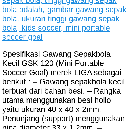
Spesifikasi Gawang Sepakbola
Kecil GSK-120 (Mini Portable
Soccer Goal) merek LIGA sebagai
berikut : – Gawang sepakbola kecil
terbuat dari bahan besi. – Rangka
utama menggunakan besi hollo
yaitu ukuran 40 x 40 x 2mm. –
Penunjang (support) menggunakan
pipa diameter 33 x 1.2mm. –