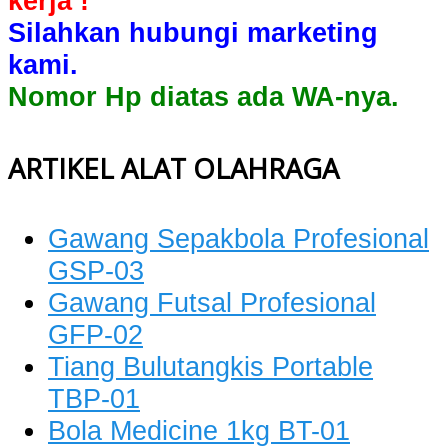
kerja !
Silahkan hubungi marketing
kami.
Nomor Hp diatas ada WA-nya.
ARTIKEL ALAT OLAHRAGA
Gawang Sepakbola Profesional
GSP-03
Gawang Futsal Profesional
GFP-02
Tiang Bulutangkis Portable
TBP-01
Bola Medicine 1kg BT-01