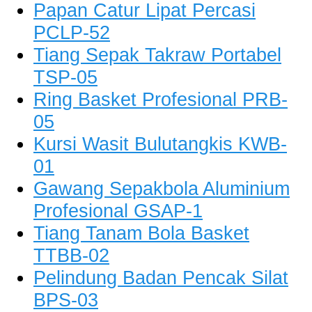
Papan Catur Lipat Percasi
PCLP-52
Tiang Sepak Takraw Portabel
TSP-05
Ring Basket Profesional PRB-
05
Kursi Wasit Bulutangkis KWB-
01
Gawang Sepakbola Aluminium
Profesional GSAP-1
Tiang Tanam Bola Basket
TTBB-02
Pelindung Badan Pencak Silat
BPS-03