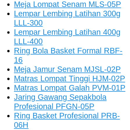
Meja Lompat Senam MLS-05P
Lempar Lembing Latihan 300g
LLL-300
Lempar Lembing Latihan 400g
LLL-400
Ring Bola Basket Formal RBF-
16
Meja Jamur Senam MJSL-02P
Matras Lompat Tinggi HJM-02P
Matras Lompat Galah PVM-01P
Jaring Gawang Sepakbola
Profesional PFGN-05P
Ring Basket Profesional PRB-
06H