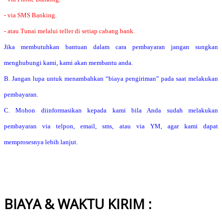
- via SMS Banking.
- atau Tunai melalui teller di setiap cabang bank.
Jika membutuhkan bantuan dalam cara pembayaran jangan sungkan
menghubungi kami, kami akan membantu anda.
B. Jangan lupa untuk menambahkan “biaya pengiriman” pada saat melakukan
pembayaran.
C. Mohon diinformasikan kepada kami bila Anda sudah melakukan
pembayaran via telpon, email, sms, atau via YM, agar kami dapat
memprosesnya lebih lanjut.
BIAYA & WAKTU KIRIM :