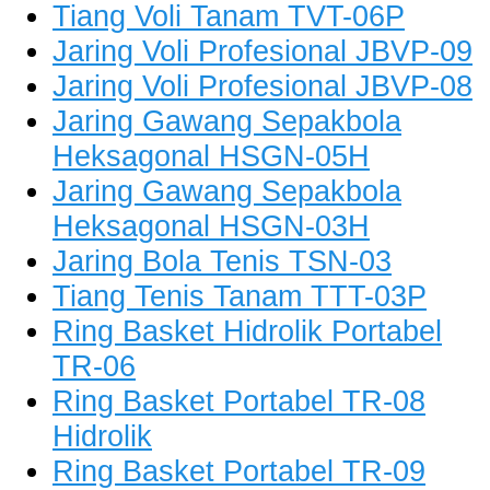
Tiang Voli Tanam TVT-06P
Jaring Voli Profesional JBVP-09
Jaring Voli Profesional JBVP-08
Jaring Gawang Sepakbola
Heksagonal HSGN-05H
Jaring Gawang Sepakbola
Heksagonal HSGN-03H
Jaring Bola Tenis TSN-03
Tiang Tenis Tanam TTT-03P
Ring Basket Hidrolik Portabel
TR-06
Ring Basket Portabel TR-08
Hidrolik
Ring Basket Portabel TR-09