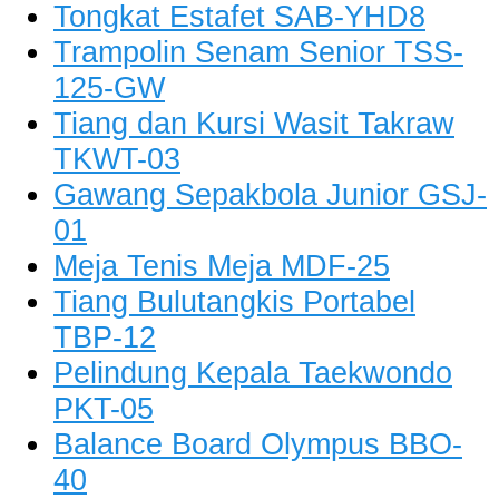
Tongkat Estafet SAB-YHD8
Trampolin Senam Senior TSS-
125-GW
Tiang dan Kursi Wasit Takraw
TKWT-03
Gawang Sepakbola Junior GSJ-
01
Meja Tenis Meja MDF-25
Tiang Bulutangkis Portabel
TBP-12
Pelindung Kepala Taekwondo
PKT-05
Balance Board Olympus BBO-
40