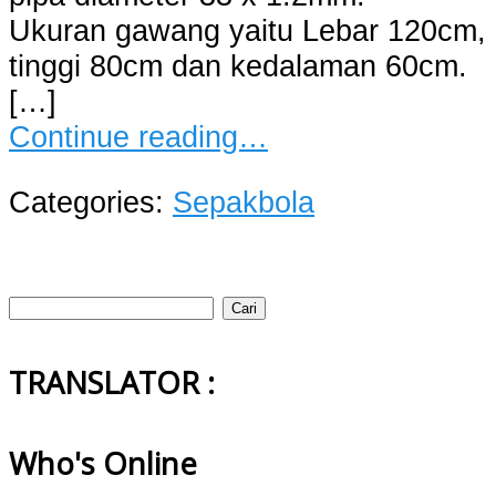
Ukuran gawang yaitu Lebar 120cm,
tinggi 80cm dan kedalaman 60cm.
[…]
Continue reading…
Categories:
Sepakbola
Cari
untuk:
TRANSLATOR :
Who's Online