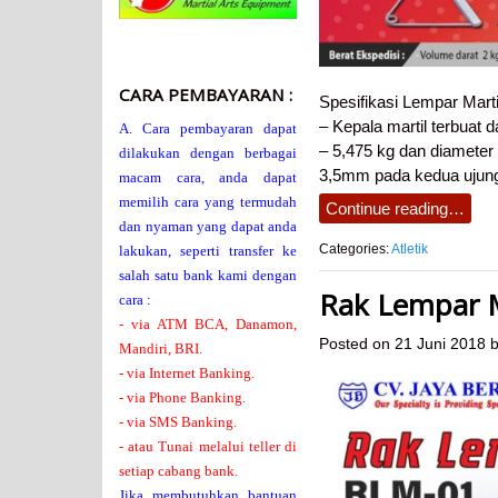
CARA PEMBAYARAN :
Spesifikasi Lempar Marti
– Kepala martil terbuat d
A. Cara pembayaran dapat
– 5,475 kg dan diameter
dilakukan dengan berbagai
3,5mm pada kedua ujung k
macam cara, anda dapat
memilih cara yang termudah
Continue reading…
dan nyaman yang dapat anda
Categories:
Atletik
lakukan, seperti transfer ke
salah satu bank kami dengan
Rak Lempar M
cara :
- via ATM BCA, Danamon,
Posted on
21 Juni 2018
b
Mandiri, BRI.
- via Internet Banking.
- via Phone Banking.
- via SMS Banking.
- atau Tunai melalui teller di
setiap cabang bank.
Jika membutuhkan bantuan