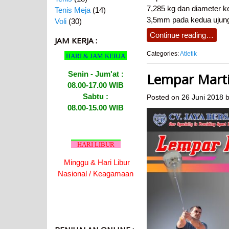
7,285 kg dan diameter k
Tenis Meja
(14)
3,5mm pada kedua ujung k
Voli
(30)
Continue reading…
JAM KERJA :
Categories:
Atletik
HARI & JAM KERJA
Senin - Jum'at :
Lempar Martil
08.00-17.00 WIB
Sabtu :
Posted on
26 Juni 2018
b
08.00-15.00 WIB
HARI LIBUR
Minggu & Hari Libur
Nasional / Keagamaan