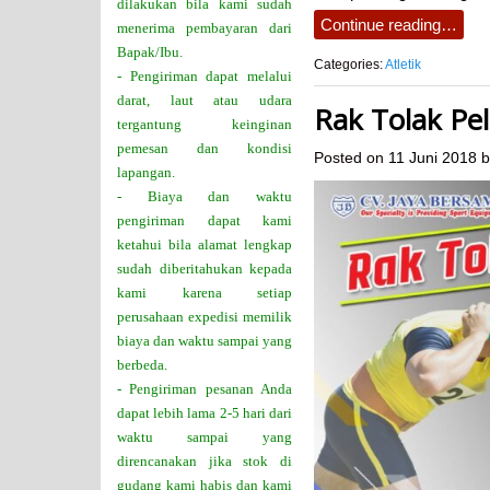
dilakukan bila kami sudah
Continue reading…
menerima pembayaran dari
Bapak/Ibu.
Categories:
Atletik
- Pengiriman dapat melalui
darat, laut atau udara
Rak Tolak Pe
tergantung keinginan
pemesan dan kondisi
Posted on
11 Juni 2018
b
lapangan.
- Biaya dan waktu
pengiriman dapat kami
ketahui bila alamat lengkap
sudah diberitahukan kepada
kami karena setiap
perusahaan expedisi memilik
biaya dan waktu sampai yang
berbeda.
- Pengiriman pesanan Anda
dapat lebih lama 2-5 hari dari
waktu sampai yang
direncanakan jika stok di
gudang kami habis dan kami