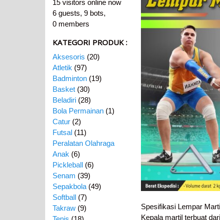
15 visitors online now
6 guests,
9 bots,
0 members
KATEGORI PRODUK :
Aksesoris
(20)
Atletik
(97)
Badminton
(19)
Basket
(30)
Beladiri
(28)
Bola Permainan
(1)
Catur
(2)
Futsal
(11)
Peralatan Olahraga
Anak
(6)
Pickleball
(6)
Senam
(39)
Sepakbola
(49)
Softball
(7)
Spesifikasi Lempar Marti
Takraw
(9)
Kepala martil terbuat dar
Tenis
(18)