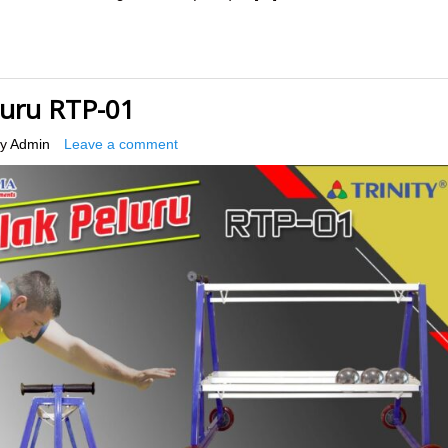
luru RTP-01
y
Admin
Leave a comment