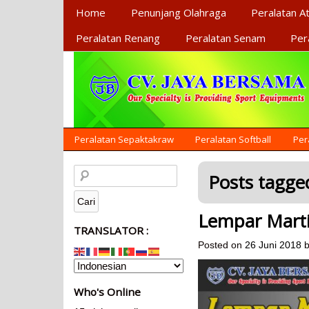
Primary Menu
Home
Penunjang Olahraga
Peralatan At
Peralatan Renang
Peralatan Senam
Per
Secondary Menu
Peralatan Sepaktakraw
Peralatan Softball
Per
Posts tagged
Lempar Martil
TRANSLATOR :
Posted on
26 Juni 2018
b
Who's Online