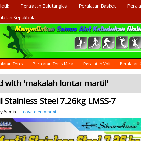
letik
Peralatan Bulutangkis
Peralatan Basket
Perala
alatan Sepakbola
alatan Tenis
Peralatan Tenis Meja
Peralatan Voli
Peralatan
 with '
makalah lontar martil
'
 Stainless Steel 7.26kg LMSS-7
y
Admin
Leave a comment