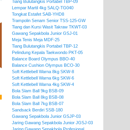
Tiang Bulutangkis Portabel TBP-09
Lempar Martil 4kg SALQ-TG040
Tongkat Estafet SAB-YHD8
Trampolin Senam Senior TSS-125-GW
Tiang dan Kursi Wasit Takraw TKWT-03
Gawang Sepakbola Junior GSJ-01
Meja Tenis Meja MDF-25
Tiang Bulutangkis Portabel TBP-12
Pelindung Kepala Taekwondo PKT-05
Balance Board Olympus BBO-40
Balance Cushion Olympus BCO-30
Soft Kettlebell Warna 8kg SKW-8
Soft Kettlebell Warna 6kg SKW-6
Soft Kettlebell Warna 4kg SKW-4
Bola Slam Ball 9kg BSB-09
Bola Slam Ball 8kg BSB-08
Bola Slam Ball 7kg BSB-07
Sandsack Berdiri SSB-180
Gawang Sepakbola Junior GSJP-03
Jaring Gawang Sepakbola Junior JGSJ-03
Jaring Gawang Sepakbola Profesional