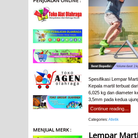
PENJUALAN ONLINE :
Spesifikasi Lempar Marti
Kepala martil terbuat dar
6,025 kg dan diameter k
3,5mm pada kedua ujung k
Continue reading…
Categories:
Atletik
MENJUAL MERK :
Lempar Marti