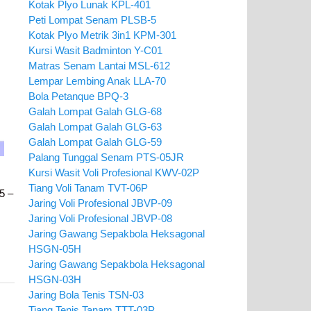
Kotak Plyo Lunak KPL-401
Peti Lompat Senam PLSB-5
Kotak Plyo Metrik 3in1 KPM-301
Kursi Wasit Badminton Y-C01
Matras Senam Lantai MSL-612
Lempar Lembing Anak LLA-70
Bola Petanque BPQ-3
Galah Lompat Galah GLG-68
Galah Lompat Galah GLG-63
Galah Lompat Galah GLG-59
Palang Tunggal Senam PTS-05JR
Kursi Wasit Voli Profesional KWV-02P
Tiang Voli Tanam TVT-06P
05 –
Jaring Voli Profesional JBVP-09
Jaring Voli Profesional JBVP-08
Jaring Gawang Sepakbola Heksagonal
HSGN-05H
Jaring Gawang Sepakbola Heksagonal
HSGN-03H
Jaring Bola Tenis TSN-03
Tiang Tenis Tanam TTT-03P