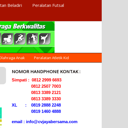
tan Beladiri
Peralatan Futsal
AGEN ALAT
Menyediakan Alat Olahraga
Terlengkap di Indonesia
OLAHRAGA
 Olahraga Anak
Peralatan Atletik Kid
NOMOR HANDPHONE KONTAK :
Simpati : 0812 2999 6693
0812 2507 7003
0813 3389 2121
0813 3389 3330
XL : 0819 2888 2248
0819 1460 4888
email : info@cvjayabersama.com