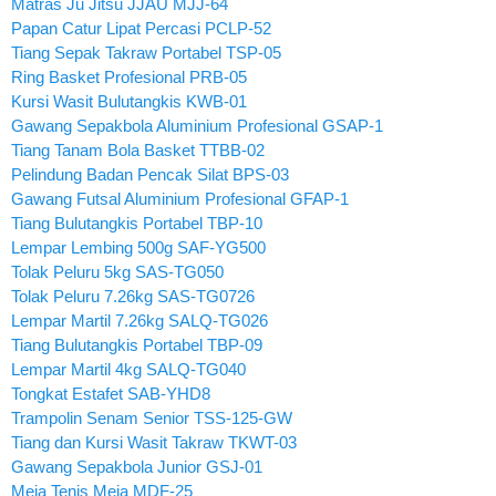
Matras Ju Jitsu JJAU MJJ-64
Papan Catur Lipat Percasi PCLP-52
Tiang Sepak Takraw Portabel TSP-05
Ring Basket Profesional PRB-05
Kursi Wasit Bulutangkis KWB-01
Gawang Sepakbola Aluminium Profesional GSAP-1
Tiang Tanam Bola Basket TTBB-02
Pelindung Badan Pencak Silat BPS-03
Gawang Futsal Aluminium Profesional GFAP-1
Tiang Bulutangkis Portabel TBP-10
Lempar Lembing 500g SAF-YG500
Tolak Peluru 5kg SAS-TG050
Tolak Peluru 7.26kg SAS-TG0726
Lempar Martil 7.26kg SALQ-TG026
Tiang Bulutangkis Portabel TBP-09
Lempar Martil 4kg SALQ-TG040
Tongkat Estafet SAB-YHD8
Trampolin Senam Senior TSS-125-GW
Tiang dan Kursi Wasit Takraw TKWT-03
Gawang Sepakbola Junior GSJ-01
Meja Tenis Meja MDF-25