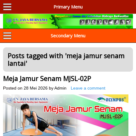
Primary Menu
AGEN ALAT OLAHRAGA
Menyediakan Alat Olahraga Terlengkap di Indonesia
Secondary Menu
Posts tagged with '
meja jamur senam
lantai
'
Meja Jamur Senam MJSL-02P
Posted on
28 Mei 2026
by
Admin
Leave a comment