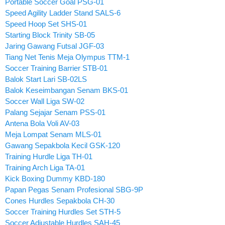
Portable Soccer Goal PSG-01
Speed Agility Ladder Stand SALS-6
Speed Hoop Set SHS-01
Starting Block Trinity SB-05
Jaring Gawang Futsal JGF-03
Tiang Net Tenis Meja Olympus TTM-1
Soccer Training Barrier STB-01
Balok Start Lari SB-02LS
Balok Keseimbangan Senam BKS-01
Soccer Wall Liga SW-02
Palang Sejajar Senam PSS-01
Antena Bola Voli AV-03
Meja Lompat Senam MLS-01
Gawang Sepakbola Kecil GSK-120
Training Hurdle Liga TH-01
Training Arch Liga TA-01
Kick Boxing Dummy KBD-180
Papan Pegas Senam Profesional SBG-9P
Cones Hurdles Sepakbola CH-30
Soccer Training Hurdles Set STH-5
Soccer Adjustable Hurdles SAH-45