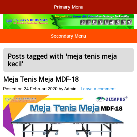
Primary Menu
AGEN ALAT OLAHRAGA
Menyediakan Alat Olahraga Terlengkap di Indonesia
Secondary Menu
Posts tagged with '
meja tenis meja
kecil
'
Meja Tenis Meja MDF-18
Posted on
24 Februari 2020
by
Admin
Leave a comment