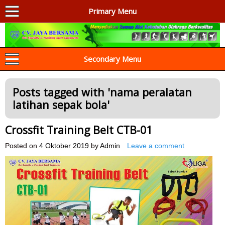
Primary Menu
AGEN ALAT OLAHRAGA
Menyediakan Alat Olahraga Terlengkap di Indonesia
Secondary Menu
Posts tagged with '
nama peralatan
latihan sepak bola
'
Crossfit Training Belt CTB-01
Posted on
4 Oktober 2019
by
Admin
Leave a comment