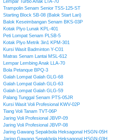
Lempar Turbo Anak LTA-70
Trampolin Senam Senior TSS-125-ST
Starting Block SB-08 (Balok Start Lari)
Balok Keseimbangan Senam BKS-03P
Kotak Plyo Lunak KPL-401
Peti Lompat Senam PLSB-5
Kotak Plyo Metrik 3in1 KPM-301
Kursi Wasit Badminton Y-C01
Matras Senam Lantai MSL-612
Lempar Lembing Anak LLA-70
Bola Petanque BPQ-3
Galah Lompat Galah GLG-68
Galah Lompat Galah GLG-63
Galah Lompat Galah GLG-59
Palang Tunggal Senam PTS-05JR
Kursi Wasit Voli Profesional KWV-02P
Tiang Voli Tanam TVT-06P
Jaring Voli Profesional JBVP-09
Jaring Voli Profesional JBVP-08
Jaring Gawang Sepakbola Heksagonal HSGN-05H
Jaring Gawang Sepakbola Heksagonal HSGN-03H