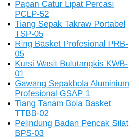
Papan Catur Lipat Percasi
PCLP-52
Tiang Sepak Takraw Portabel
TSP-05
Ring Basket Profesional PRB-
05
Kursi Wasit Bulutangkis KWB-
01
Gawang Sepakbola Aluminium
Profesional GSAP-1
Tiang Tanam Bola Basket
TTBB-02
Pelindung Badan Pencak Silat
BPS-03