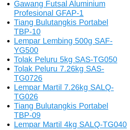
Gawang Futsal Aluminium
Profesional GFAP-1
Tiang Bulutangkis Portabel
TBP-10
Lempar Lembing 500g SAF-
YG500
Tolak Peluru 5kg SAS-TG050
Tolak Peluru 7.26kg SAS-
TG0726
Lempar Martil 7.26kg SALQ-
TG026
Tiang Bulutangkis Portabel
TBP-09
Lempar Martil 4kg SALQ-TG040