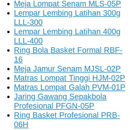
Meja Lompat Senam MLS-05P
Lempar Lembing Latihan 300g
LLL-300
Lempar Lembing Latihan 400g
LLL-400
Ring Bola Basket Formal RBF-
16
Meja Jamur Senam MJSL-02P
Matras Lompat Tinggi HJM-02P
Matras Lompat Galah PVM-01P
Jaring Gawang Sepakbola
Profesional PFGN-05P
Ring Basket Profesional PRB-
06H