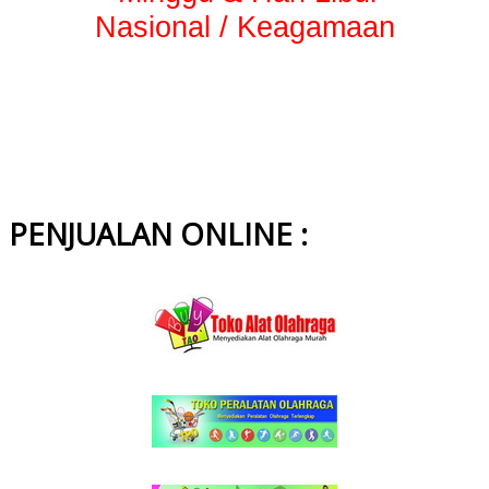
Nasional / Keagamaan
PENJUALAN ONLINE :