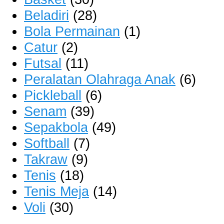
Beladiri
(28)
Bola Permainan
(1)
Catur
(2)
Futsal
(11)
Peralatan Olahraga Anak
(6)
Pickleball
(6)
Senam
(39)
Sepakbola
(49)
Softball
(7)
Takraw
(9)
Tenis
(18)
Tenis Meja
(14)
Voli
(30)