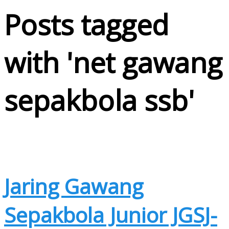
Posts tagged
with '
net gawang
sepakbola ssb
'
Jaring Gawang
Sepakbola Junior JGSJ-