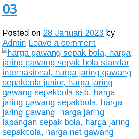
03
Posted on
28 Januari 2023
by
Admin
Leave a comment