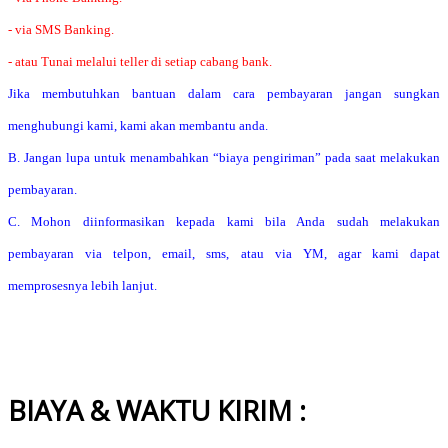
- via SMS Banking.
- atau Tunai melalui teller di setiap cabang bank.
Jika membutuhkan bantuan dalam cara pembayaran jangan sungkan
menghubungi kami, kami akan membantu anda.
B. Jangan lupa untuk menambahkan “biaya pengiriman” pada saat melakukan
pembayaran.
C. Mohon diinformasikan kepada kami bila Anda sudah melakukan
pembayaran via telpon, email, sms, atau via YM, agar kami dapat
memprosesnya lebih lanjut.
BIAYA & WAKTU KIRIM :