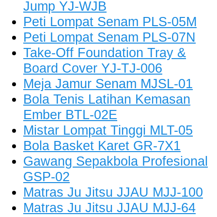
Jump YJ-WJB
Peti Lompat Senam PLS-05M
Peti Lompat Senam PLS-07N
Take-Off Foundation Tray &
Board Cover YJ-TJ-006
Meja Jamur Senam MJSL-01
Bola Tenis Latihan Kemasan
Ember BTL-02E
Mistar Lompat Tinggi MLT-05
Bola Basket Karet GR-7X1
Gawang Sepakbola Profesional
GSP-02
Matras Ju Jitsu JJAU MJJ-100
Matras Ju Jitsu JJAU MJJ-64