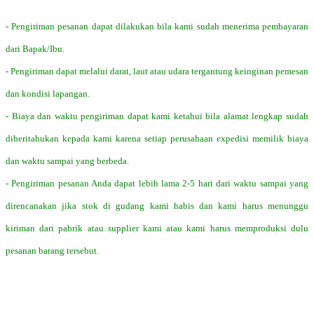
- Pengiriman pesanan dapat dilakukan bila kami sudah menerima pembayaran
dari Bapak/Ibu.
- Pengiriman dapat melalui darat, laut atau udara tergantung keinginan pemesan
dan kondisi lapangan.
- Biaya dan waktu pengiriman dapat kami ketahui bila alamat lengkap sudah
diberitahukan kepada kami karena setiap perusahaan expedisi memilik biaya
dan waktu sampai yang berbeda.
- Pengiriman pesanan Anda dapat lebih lama 2-5 hari dari waktu sampai yang
direncanakan jika stok di gudang kami habis dan kami harus menunggu
kiriman dari pabrik atau supplier kami atau kami harus memproduksi dulu
pesanan barang tersebut.