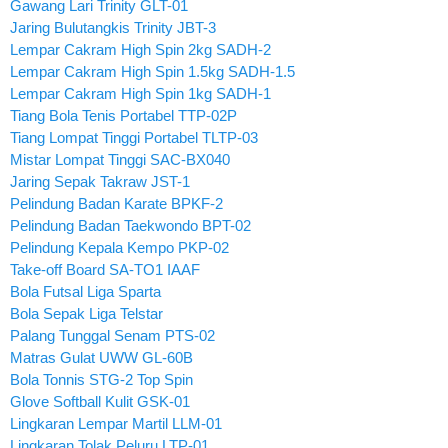
Gawang Lari Trinity GLT-01
Jaring Bulutangkis Trinity JBT-3
Lempar Cakram High Spin 2kg SADH-2
Lempar Cakram High Spin 1.5kg SADH-1.5
Lempar Cakram High Spin 1kg SADH-1
Tiang Bola Tenis Portabel TTP-02P
Tiang Lompat Tinggi Portabel TLTP-03
Mistar Lompat Tinggi SAC-BX040
Jaring Sepak Takraw JST-1
Pelindung Badan Karate BPKF-2
Pelindung Badan Taekwondo BPT-02
Pelindung Kepala Kempo PKP-02
Take-off Board SA-TO1 IAAF
Bola Futsal Liga Sparta
Bola Sepak Liga Telstar
Palang Tunggal Senam PTS-02
Matras Gulat UWW GL-60B
Bola Tonnis STG-2 Top Spin
Glove Softball Kulit GSK-01
Lingkaran Lempar Martil LLM-01
Lingkaran Tolak Peluru LTP-01