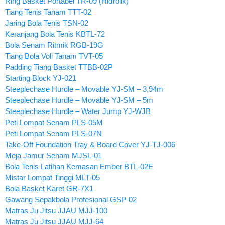
Ring Basket Portabel TR-09 (Hidrolik)
Tiang Tenis Tanam TTT-02
Jaring Bola Tenis TSN-02
Keranjang Bola Tenis KBTL-72
Bola Senam Ritmik RGB-19G
Tiang Bola Voli Tanam TVT-05
Padding Tiang Basket TTBB-02P
Starting Block YJ-021
Steeplechase Hurdle – Movable YJ-SM – 3,94m
Steeplechase Hurdle – Movable YJ-SM – 5m
Steeplechase Hurdle – Water Jump YJ-WJB
Peti Lompat Senam PLS-05M
Peti Lompat Senam PLS-07N
Take-Off Foundation Tray & Board Cover YJ-TJ-006
Meja Jamur Senam MJSL-01
Bola Tenis Latihan Kemasan Ember BTL-02E
Mistar Lompat Tinggi MLT-05
Bola Basket Karet GR-7X1
Gawang Sepakbola Profesional GSP-02
Matras Ju Jitsu JJAU MJJ-100
Matras Ju Jitsu JJAU MJJ-64