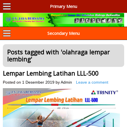
Primary Menu
AGEN ALAT OLAHRAGA
Menyediakan Alat Olahraga Terlengkap di Indonesia
Secondary Menu
Posts tagged with '
olahraga lempar
lembing
'
Lempar Lembing Latihan LLL-500
Posted on
1 Desember 2019
by
Admin
Leave a comment