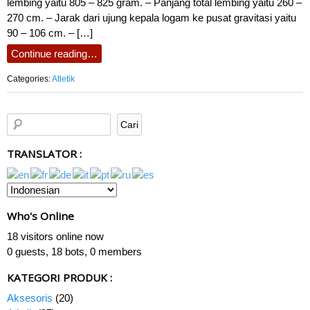
lembing yaitu 805 – 825 gram. – Panjang total lembing yaitu 260 –
270 cm. – Jarak dari ujung kepala logam ke pusat gravitasi yaitu
90 – 106 cm. – […]
Continue reading…
Categories:
Atletik
TRANSLATOR :
Who's Online
18 visitors online now
0 guests,
18 bots,
0 members
KATEGORI PRODUK :
Aksesoris
(20)