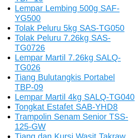
Lempar Lembing 500g SAF-
YG500
Tolak Peluru 5kg SAS-TG050
Tolak Peluru 7.26kg SAS-
TG0726
Lempar Martil 7.26kg SALQ-
TG026
Tiang Bulutangkis Portabel
TBP-09
Lempar Martil 4kg SALQ-TG040
Tongkat Estafet SAB-YHD8
Trampolin Senam Senior TSS-
125-GW
Tiang dan Kursi Wasit Takraw